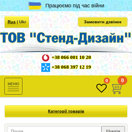
Працюємо під час війни
Rus
|
Ukr
Замовити дзвінок
+38 066 001 10 20
+38 068 397 12 19
0
0
Toggle
navigation
Категорії товарів
Шукати