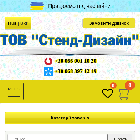
Працюємо під час війни
Rus
|
Ukr
Замовити дзвінок
+38 066 001 10 20
+38 068 397 12 19
0
0
Toggle
navigation
Категорії товарів
Шукати