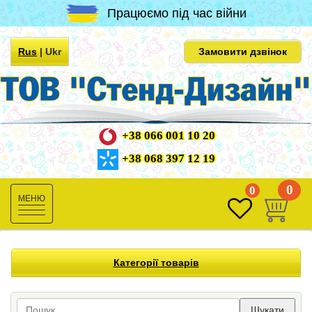
Працюємо під час війни
Rus
|
Ukr
Замовити дзвінок
+38 066 001 10 20
+38 068 397 12 19
0
0
Toggle
navigation
Категорії товарів
Шукати