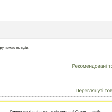
ру немає оглядів.
Рекомендовані т
Переглянуті то
Гаряча ламінація стендів від компанії Стенд - дизайн