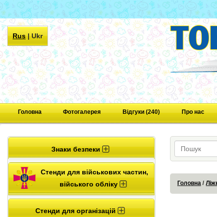
Rus
|
Ukr
Головна
Фотогалерея
Відгуки (240)
Про нас
Знаки безпеки
Стенди для військових частин,
Головна
Ліж
війського обліку
Стенди для організацій