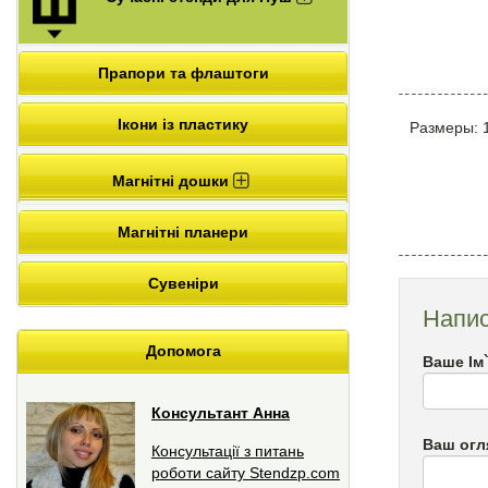
Прапори та флаштоги
Ікони із пластику
Размеры: 
Магнітні дошки
Магнітні планери
Сувеніри
Напис
Допомога
Ваше Ім
Консультант Анна
Ваш огл
Консультації з питань
роботи сайту Stendzp.com