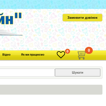
Замовити дзвінок
0
0
Відео
Як ми працюємо
Шукати