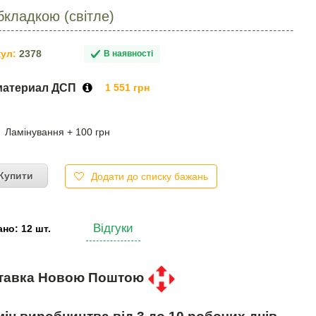
бкладкою (світле)
ул:
2378
В наявності
материал ДСП
1 551 грн
Ламінування + 100 грн
Купити
Додати до списку бажань
Відгуки
но: 12 шт.
тавка Новою Поштою