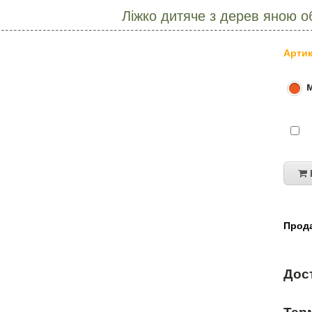
Ліжко дитяче з дерев яною о
Артик
Прода
Дос