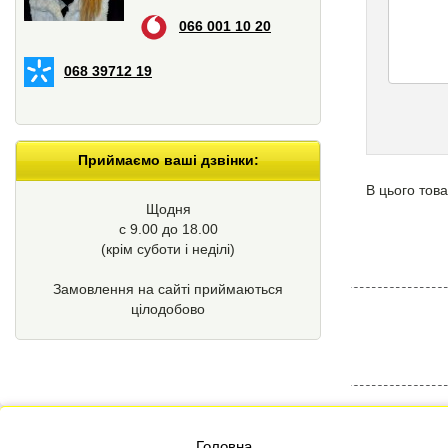
066 001 10 20
068 39712 19
Приймаємо ваші дзвінки:
В цього това
Щодня
с 9.00 до 18.00
(крім суботи і неділі)
Замовлення на сайті приймаються
цілодобово
Головна