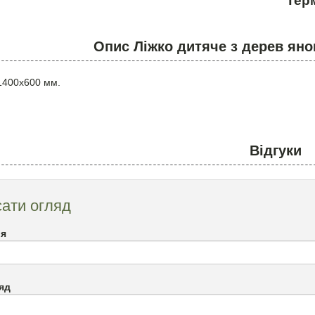
Терм
Опис Ліжко дитяче з дерев яно
1400х600 мм.
Відгуки
ати огляд
`я
яд