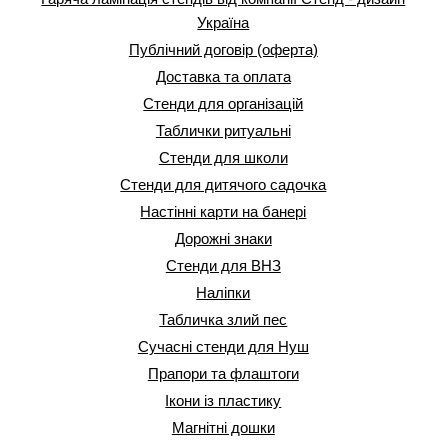
Україна
Публічний договір (оферта)
Доставка та оплата
Стенди для організацій
Таблички ритуальні
Стенди для школи
Стенди для дитячого садочка
Настінні карти на банері
Дорожні знаки
Стенди для ВНЗ
Наліпки
Табличка злий пес
Сучасні стенди для Нуш
Прапори та флаштоги
Ікони із пластику
Магнітні дошки