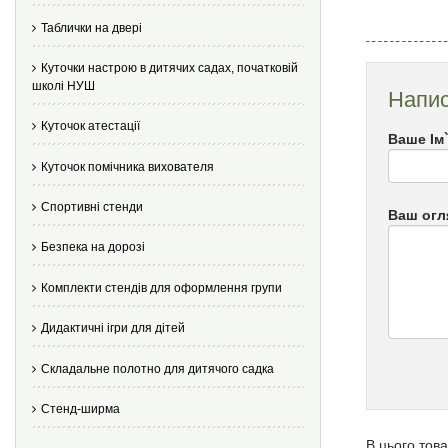
Таблички на двері
Куточки настрою в дитячих садах, початковій
школі НУШ
Напис
Куточок атестації
Ваше Ім
Куточок помічника вихователя
Спортивні стенди
Ваш огл
Безпека на дорозі
Комплекти стендів для оформлення групи
Дидактичні ігри для дітей
Складальне полотно для дитячого садка
Стенд-ширма
В цього това