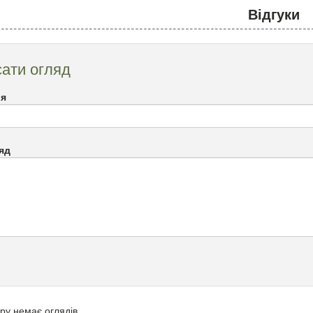
Відгуки
ати огляд
`я
яд
ру немає оглядів.