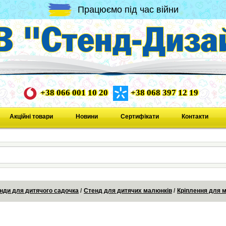
Працюємо під час війни
+38 066 001 10 20
+38 068 397 12 19
Акційні товари
Новини
Сертифікати
Контакти
нди для дитячого садочка
Стенд для дитячих малюнків
Кріплення для 