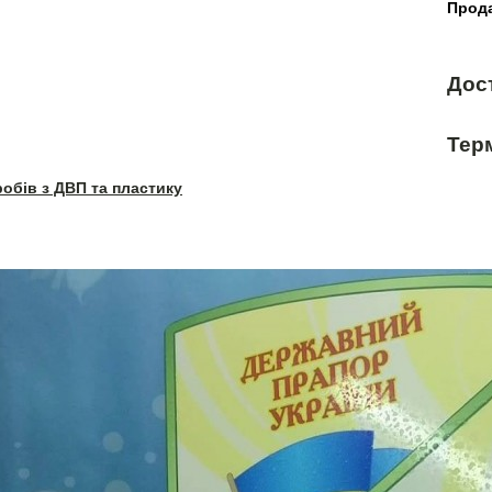
Прода
Дос
Терм
робів з ДВП та пластику