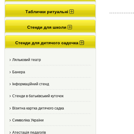
Таблички ритуальні
Стенди для школи
Стенди для дитячого садочка
Ляльковий театр
Банера
Інформаційний стенд
Стенди в батьківський куточок
Візитна картка дитячого садка
Cимволіка України
Атестація педагогів