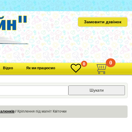
Замовити дзвінок
0
0
Відео
Як ми працюємо
Шукати
малюнків
Кріплення під магніт Квіточки