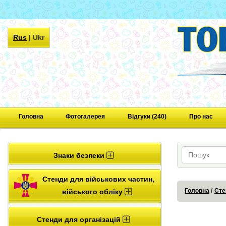
Rus
|
Ukr
Головна
Фотогалерея
Відгуки (240)
Про нас
Знаки безпеки
Стенди для військових частин,
Головна
Сте
війського обліку
Стенди для організацій