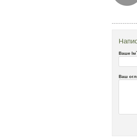
Напис
Ваше Ім
Ваш огл