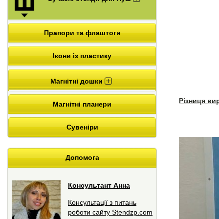
Прапори та флаштоги
Ікони із пластику
Магнітні дошки
Різниця ви
Магнітні планери
Сувеніри
Допомога
Консультант Анна
Консультації з питань
роботи сайту Stendzp.com