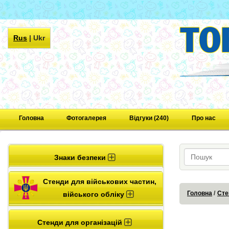
Rus
|
Ukr
Головна
Фотогалерея
Відгуки (240)
Про нас
Знаки безпеки
Стенди для військових частин,
Головна
Сте
війського обліку
Стенди для організацій