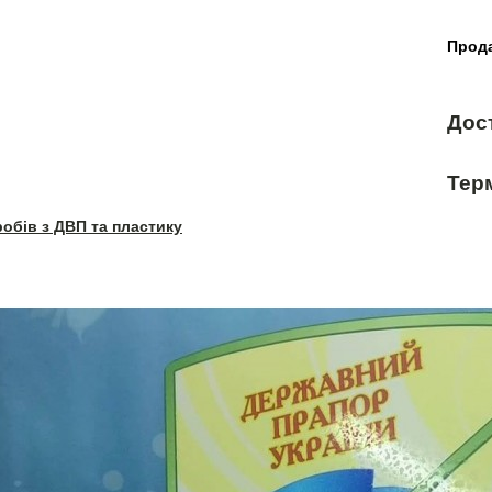
Прода
Дос
Терм
робів з ДВП та пластику