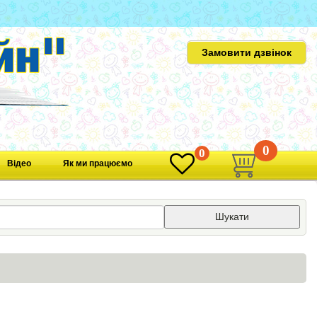
Замовити дзвінок
0
0
Відео
Як ми працюємо
Шукати