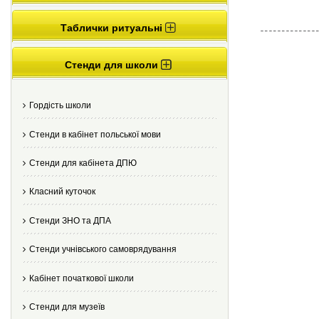
Таблички ритуальні
Стенди для школи
Гордість школи
Стенди в кабінет польської мови
Стенди для кабінета ДПЮ
Класний куточок
Стенди ЗНО та ДПА
Стенди учнівського самоврядування
Кабінет початкової школи
Стенди для музеїв