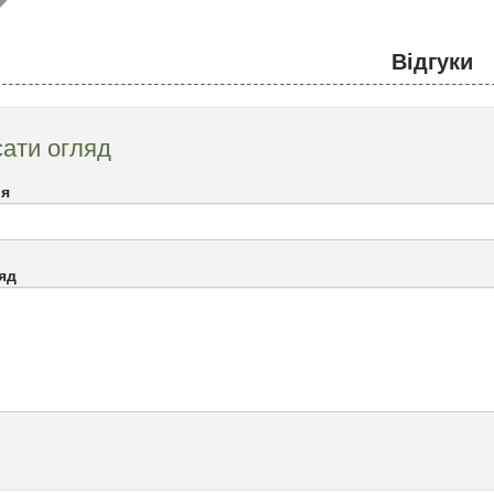
Відгуки
ати огляд
`я
яд