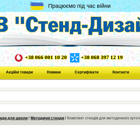
Працюємо під час війни
+38 066 001 10 20
+38 068 397 12 19
Акційні товари
Новини
Сертифікати
Контакти
нди для школи
Методичні стенди
Комплект стендів для методичного куточ