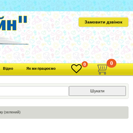
Замовити дзвінок
0
0
Відео
Як ми працюємо
Шукати
ку (зелений)