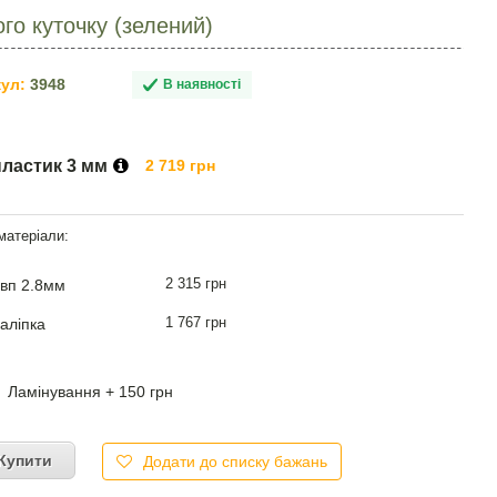
го куточку (зелений)
ул:
3948
В наявності
пластик 3 мм
2 719 грн
2 315 грн
вп 2.8мм
1 767 грн
аліпка
Ламінування + 150 грн
Купити
Додати до списку бажань