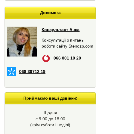
Допомога
Консультант Анна
Консультації з питань
роботи сайту Stendzp.com
066 001 10 20
068 39712 19
Приймаємо ваші дзвінки:
Щодня
с 9.00 до 18.00
(крім суботи і неділі)