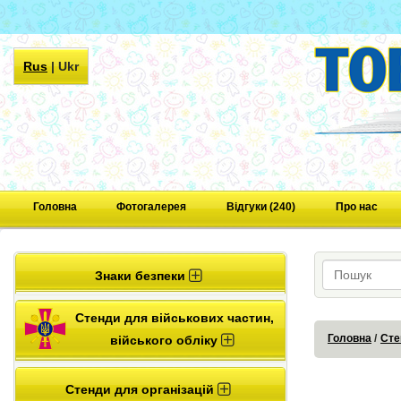
Rus
|
Ukr
Головна
Фотогалерея
Відгуки (240)
Про нас
Знаки безпеки
Стенди для військових частин,
Головна
Сте
війського обліку
Стенди для організацій