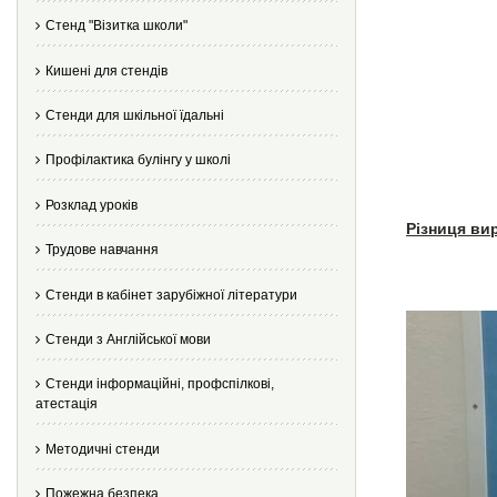
Стенд "Візитка школи"
Кишені для стендів
Стенди для шкільної їдальні
Профілактика булінгу у школі
Розклад уроків
Різниця ви
Трудове навчання
Стенди в кабінет зарубіжної літератури
Стенди з Англійської мови
Стенди інформаційні, профспілкові,
атестація
Методичні стенди
Пожежна безпека