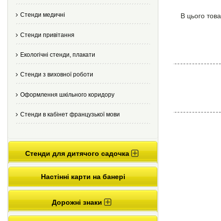
Стенди медичні
В цього това
Стенди привітання
Екологічні стенди, плакати
Стенди з виховної роботи
Оформлення шкільного коридору
Стенди в кабінет французької мови
Стенди для дитячого садочка
Настінні карти на банері
Дорожні знаки