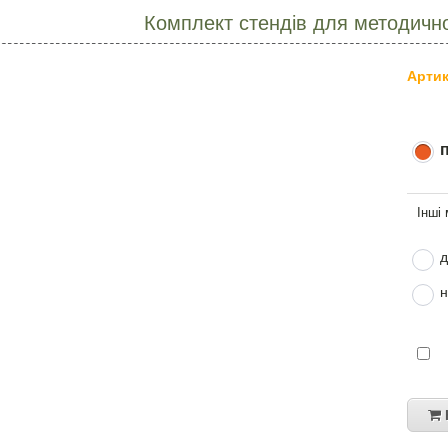
Комплект стендів для методично
Артик
д
н