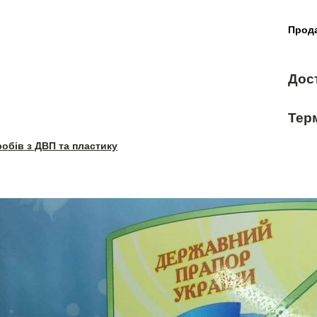
Прода
Дос
Терм
робів з ДВП та пластику