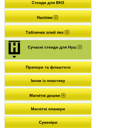
Стенди для ВНЗ
Наліпки
Табличка злий пес
Сучасні стенди для Нуш
Прапори та флаштоги
Ікони із пластику
Магнітні дошки
Магнітні планери
Сувеніри