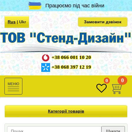
Працюємо під час війни
Rus
|
Ukr
Замовити дзвінок
+38 066 001 10 20
+38 068 397 12 19
0
0
Toggle
navigation
Категорії товарів
Шукати