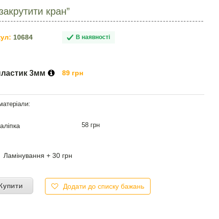
закрутити кран”
ул:
10684
В наявності
пластик 3мм
89 грн
58 грн
аліпка
Ламінування + 30 грн
Купити
Додати до списку бажань