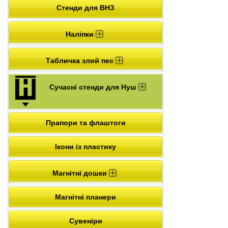
Стенди для ВНЗ
Наліпки
Табличка злий пес
Сучасні стенди для Нуш
Прапори та флаштоги
Ікони із пластику
Магнітні дошки
Магнітні планери
Сувеніри