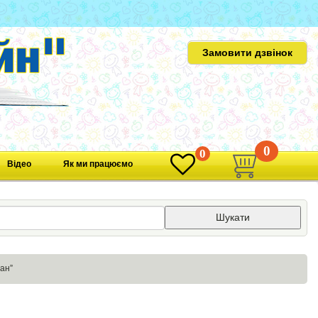
Замовити дзвінок
0
0
Відео
Як ми працюємо
Шукати
ран”