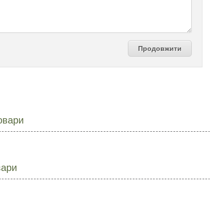
Продовжити
овари
вари