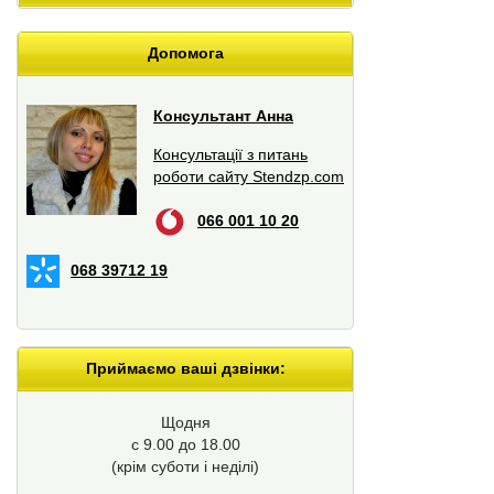
Допомога
Консультант Анна
Консультації з питань
роботи сайту Stendzp.com
066 001 10 20
068 39712 19
Приймаємо ваші дзвінки:
Щодня
с 9.00 до 18.00
(крім суботи і неділі)