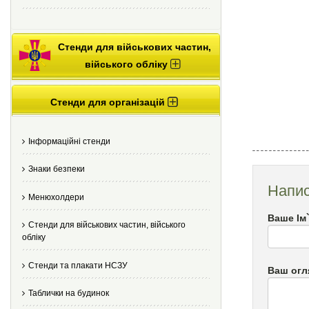
Стенди для військових частин,
війського обліку
Стенди для організацій
Інформаційні стенди
Знаки безпеки
Напис
Менюхолдери
Ваше Ім
Стенди для військових частин, війського
обліку
Стенди та плакати НСЗУ
Ваш огл
Таблички на будинок