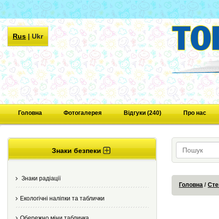
Rus
|
Ukr
Головна
Фотогалерея
Відгуки (240)
Про нас
Знаки безпеки
Знаки радіації
Головна
Сте
Екологічні наліпки та таблички
Обережно міни табличка