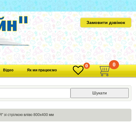
Замовити дзвінок
0
0
Відео
Як ми працюємо
Шукати
" зі стрілкою вліво 800х400 мм