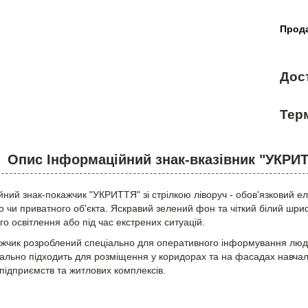
Прода
Дос
Терм
Опис Інформаційний знак-вказівник "УКРИТ
ний знак-покажчик "УКРИТТЯ" зі стрілкою ліворуч - обов'язковий еле
о чи приватного об'єкта. Яскравий зелений фон та чіткий білий шри
о освітлення або під час екстрених ситуацій.
ажчик розроблений спеціально для оперативного інформування люд
еально підходить для розміщення у коридорах та на фасадах навчальн
підприємств та житлових комплексів.