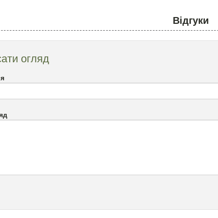
Відгуки
ати огляд
`я
яд