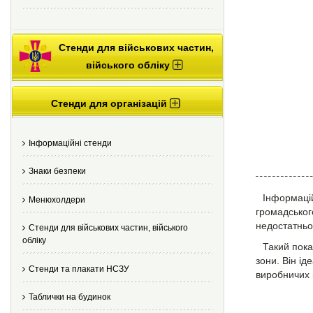
Стенди для військових частин,
війського обліку
Стенди для організацій
Інформаційні стенди
Знаки безпеки
Інформацій
Менюхолдери
громадськог
недостатньог
Стенди для військових частин, війського
обліку
Такий пок
зони. Він ід
Стенди та плакати НСЗУ
виробничих 
Таблички на будинок