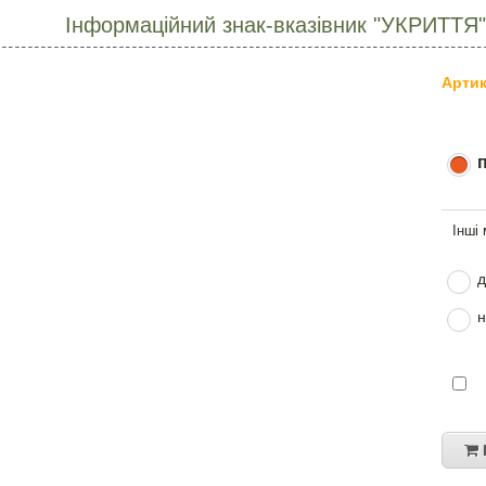
Інформаційний знак-вказівник "УКРИТТЯ" 
Артик
д
н