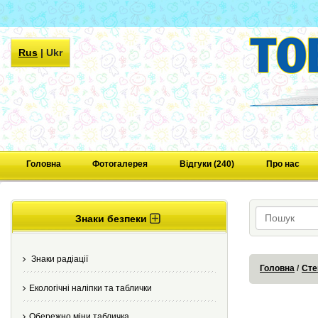
Rus
|
Ukr
Головна
Фотогалерея
Відгуки (240)
Про нас
Знаки безпеки
Знаки радіації
Головна
Сте
Екологічні наліпки та таблички
Обережно міни табличка