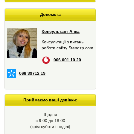
Допомога
Консультант Анна
Консультації з питань
роботи сайту Stendzp.com
066 001 10 20
068 39712 19
Приймаємо ваші дзвінки:
Щодня
с 9.00 до 18.00
(крім суботи і неділі)