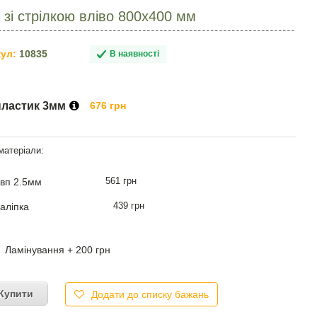
зі стрілкою вліво 800х400 мм
ул:
10835
В наявності
пластик 3мм
676 грн
561 грн
вп 2.5мм
439 грн
аліпка
Ламінування + 200 грн
Купити
Додати до списку бажань