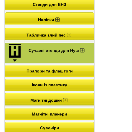
Стенди для ВНЗ
Наліпки
Табличка злий пес
Сучасні стенди для Нуш
Прапори та флаштоги
Ікони із пластику
Магнітні дошки
Магнітні планери
Сувеніри