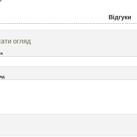
Відгуки
ати огляд
`я
яд