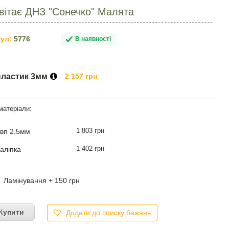
 вітає ДНЗ "Сонечко" Малята
ул:
5776
В наявності
пластик 3мм
2 157 грн
1 803 грн
вп 2.5мм
1 402 грн
аліпка
Ламінування + 150 грн
Купити
Додати до списку бажань