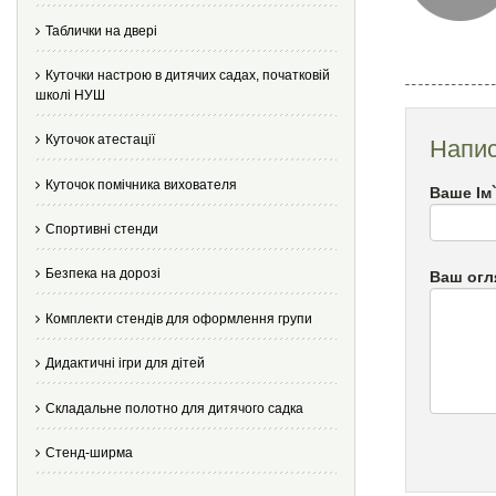
Таблички на двері
Куточки настрою в дитячих садах, початковій
школі НУШ
Куточок атестації
Напис
Куточок помічника вихователя
Ваше Ім
Спортивні стенди
Безпека на дорозі
Ваш огл
Комплекти стендів для оформлення групи
Дидактичні ігри для дітей
Складальне полотно для дитячого садка
Стенд-ширма