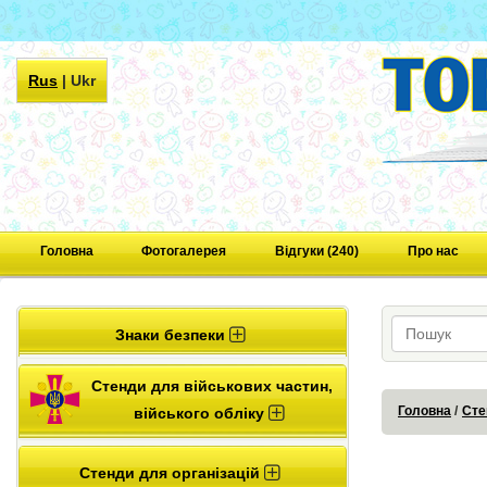
Rus
|
Ukr
Головна
Фотогалерея
Відгуки (240)
Про нас
Знаки безпеки
Стенди для військових частин,
Головна
Сте
війського обліку
Стенди для організацій