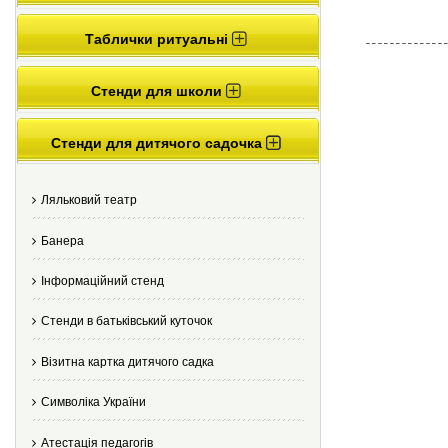
Таблички ритуальні
Стенди для школи
Стенди для дитячого садочка
Ляльковий театр
Банера
Інформаційний стенд
Стенди в батьківський куточок
Візитна картка дитячого садка
Cимволіка України
Атестація педагогів