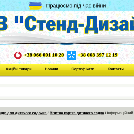
Працюємо під час війни
+38 066 001 10 20
+38 068 397 12 19
Акційні товари
Новини
Сертифікати
Контакти
нди для дитячого садочка
Візитна картка дитячого садка
Інформаційний 