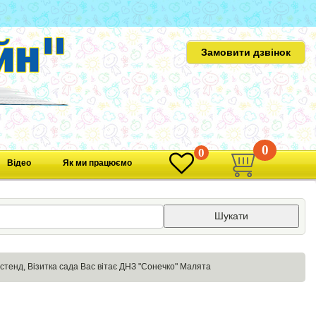
Замовити дзвінок
0
0
Відео
Як ми працюємо
Шукати
стенд, Візитка сада Вас вітає ДНЗ "Сонечко" Малята