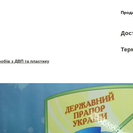
Прода
Дос
Терм
робів з ДВП та пластику