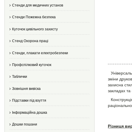
Стенди для медичних установ
Стенди Пожежна безпека
Куточок цивільного захисту
Стенд Охорона праці
Стенди, плакати електробезпеки
Профспілковий куточок
Універсаль
Таблички
зміни друко
захисна сти
Зовнішня вивіска
закладах та
Конструкці
Підставки під взуття
раціонально
Інформаційна дошка
Дошки пошани
Різниця ви