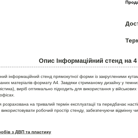
Прода
Дос
Терм
Опис Інформаційний стенд на 4
ний інформаційний стенд прямокутної форми із закругленими кута
ваних матеріалів формату А4. Завдяки стриманому дизайну у темних
лістика), виріб оптимально підходить для використання у військових
 офісах.
я розрахована на тривалий термін експлуатації та передбачає нас
 використовувати робочий простір стенду, забезпечуючи відмінну чи
робів з ДВП та пластику