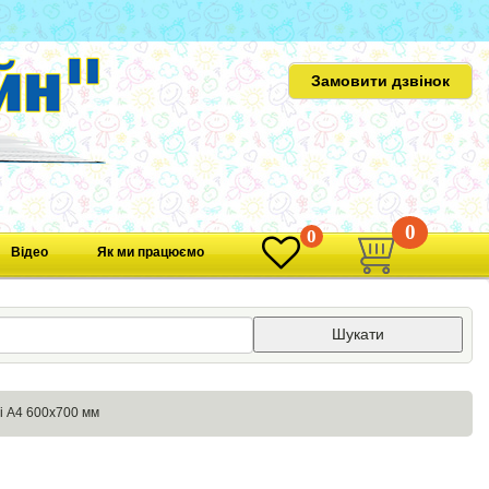
Замовити дзвінок
0
0
Відео
Як ми працюємо
Шукати
і А4 600х700 мм