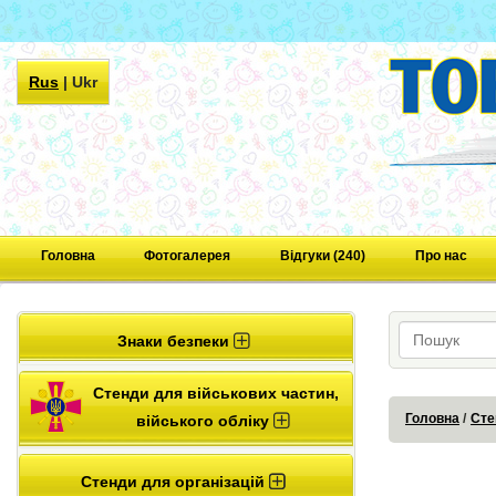
Rus
|
Ukr
Головна
Фотогалерея
Відгуки (240)
Про нас
Знаки безпеки
Стенди для військових частин,
Головна
Сте
війського обліку
Стенди для організацій