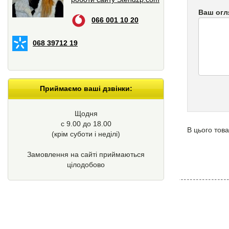
Ваш огл
066 001 10 20
068 39712 19
Приймаємо ваші дзвінки:
Щодня
с 9.00 до 18.00
В цього това
(крім суботи і неділі)
Замовлення на сайті приймаються
цілодобово