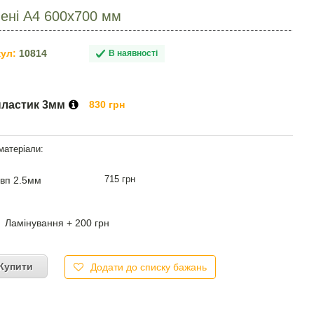
ені А4 600х700 мм
ул:
10814
В наявності
пластик 3мм
830 грн
715 грн
вп 2.5мм
Ламінування + 200 грн
Купити
Додати до списку бажань