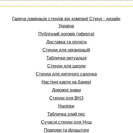
Гаряча ламінація стендів від компанії Стенд - дизайн
Україна
Публічний договір (оферта)
Доставка та оплата
Стенди для організацій
Таблички ритуальні
Стенди для школи
Стенди для дитячого садочка
Настінні карти на банері
Дорожні знаки
Стенди для ВНЗ
Наліпки
Табличка злий пес
Сучасні стенди для Нуш
Прапори та флаштоги