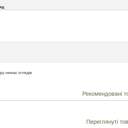
яд
ру немає оглядів.
Рекомендовані т
Переглянуті то