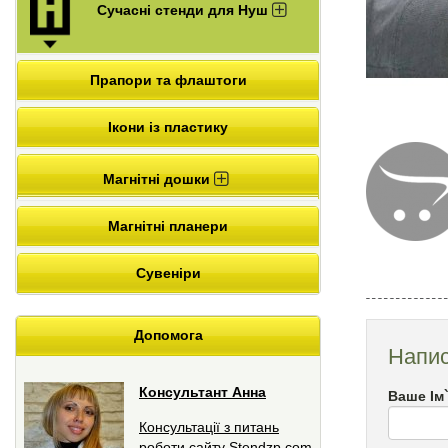
Сучасні стенди для Нуш
Прапори та флаштоги
Ікони із пластику
Магнітні дошки
Магнітні планери
Сувеніри
Допомога
Напис
Консультант Анна
Ваше Ім
Консультації з питань
роботи сайту Stendzp.com