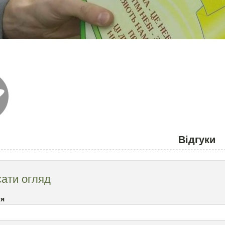
Відгуки
ати огляд
`я