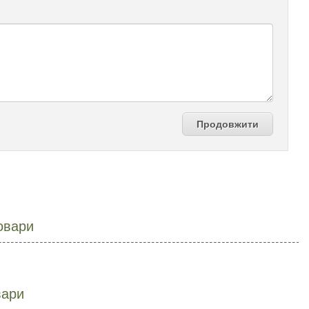
Продовжити
овари
вари