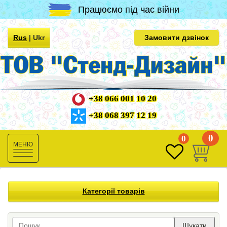
Працюємо під час війни
Rus
|
Ukr
Замовити дзвінок
+38 066 001 10 20
+38 068 397 12 19
0
0
Toggle
navigation
Категорії товарів
Шукати