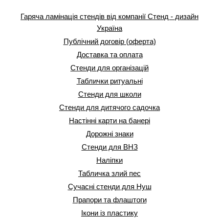
Гаряча ламінація стендів від компанії Стенд - дизайн
Україна
Публічний договір (оферта)
Доставка та оплата
Стенди для організацій
Таблички ритуальні
Стенди для школи
Стенди для дитячого садочка
Настінні карти на банері
Дорожні знаки
Стенди для ВНЗ
Наліпки
Табличка злий пес
Сучасні стенди для Нуш
Прапори та флаштоги
Ікони із пластику