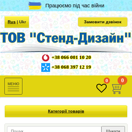
Працюємо під час війни
Rus
|
Ukr
Замовити дзвінок
+38 066 001 10 20
+38 068 397 12 19
0
0
Toggle
navigation
Категорії товарів
Шукати