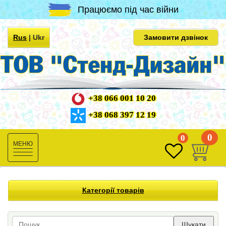
Працюємо під час війни
Rus
|
Ukr
Замовити дзвінок
+38 066 001 10 20
+38 068 397 12 19
0
0
Toggle
navigation
Категорії товарів
Шукати