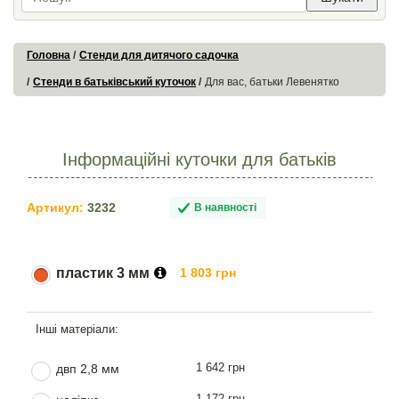
Головна
Стенди для дитячого садочка
Стенди в батьківський куточок
Для вас, батьки Левенятко
Інформаційні куточки для батьків
Артикул:
3232
В наявності
пластик 3 мм
1 803 грн
1 642 грн
двп 2,8 мм
1 172 грн