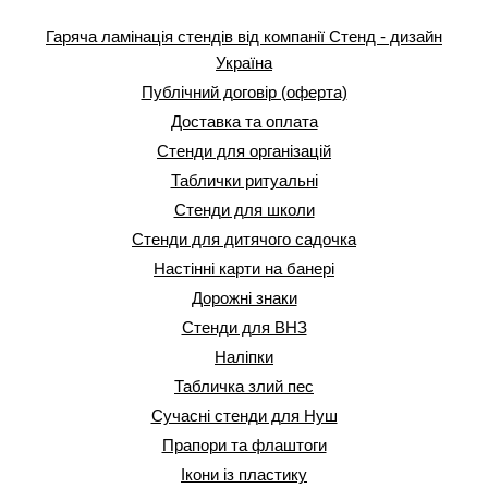
Гаряча ламінація стендів від компанії Стенд - дизайн
Україна
Публічний договір (оферта)
Доставка та оплата
Стенди для організацій
Таблички ритуальні
Стенди для школи
Стенди для дитячого садочка
Настінні карти на банері
Дорожні знаки
Стенди для ВНЗ
Наліпки
Табличка злий пес
Сучасні стенди для Нуш
Прапори та флаштоги
Ікони із пластику