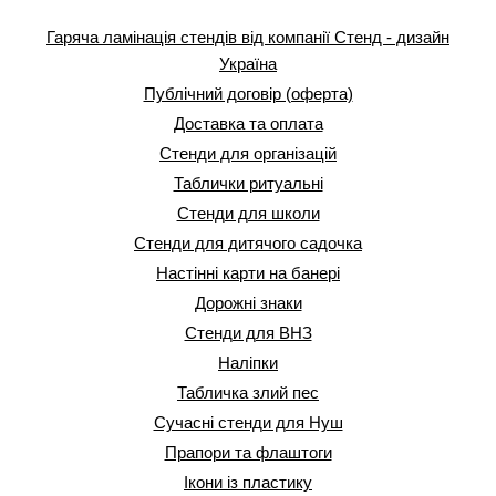
Гаряча ламінація стендів від компанії Стенд - дизайн
Україна
Публічний договір (оферта)
Доставка та оплата
Стенди для організацій
Таблички ритуальні
Стенди для школи
Стенди для дитячого садочка
Настінні карти на банері
Дорожні знаки
Стенди для ВНЗ
Наліпки
Табличка злий пес
Сучасні стенди для Нуш
Прапори та флаштоги
Ікони із пластику