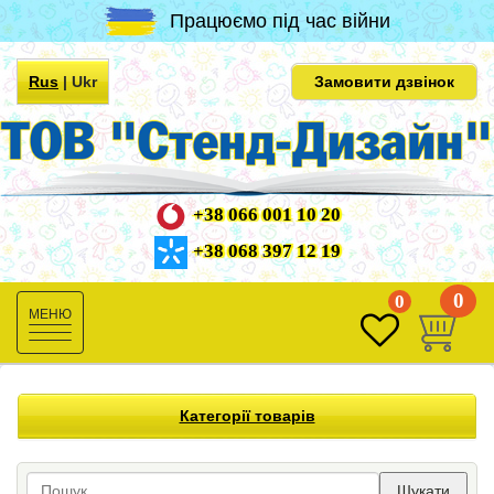
Працюємо під час війни
Rus
|
Ukr
Замовити дзвінок
+38 066 001 10 20
+38 068 397 12 19
0
0
Toggle
navigation
Категорії товарів
Шукати