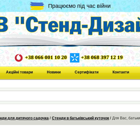
Працюємо під час війни
+38 066 001 10 20
+38 068 397 12 19
Акційні товари
Новини
Сертифікати
Контакти
нди для дитячого садочка
Стенди в батьківський куточок
Для Вас, батьк