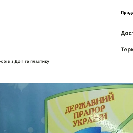
Прода
Дос
Терм
робів з ДВП та пластику