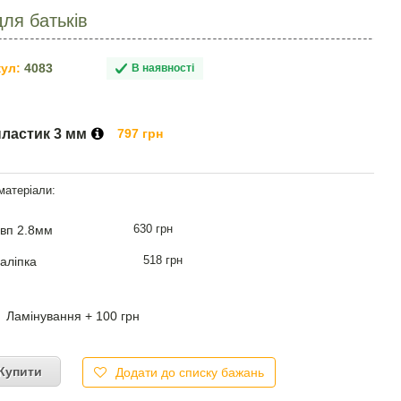
для батьків
ул:
4083
В наявності
пластик 3 мм
797 грн
630 грн
вп 2.8мм
518 грн
аліпка
Ламінування + 100 грн
Купити
Додати до списку бажань