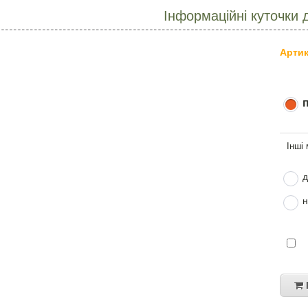
Інформаційні куточки 
Артик
д
н