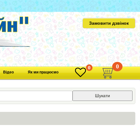
Замовити дзвінок
0
0
Відео
Як ми працюємо
Шукати
и