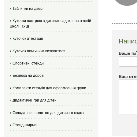
Таблички на двері
Куточки настрою в дитячих садах, початковій
школі НУШ
Куточок атестації
Напис
Куточок помічника вихователя
Ваше Ім
Спортивні стенди
Безпека на дорозі
Ваш огл
Комплекти стендів для оформлення групи
Дидактичні ігри для дітей
Складальне полотно для дитячого садка
Стенд-ширма