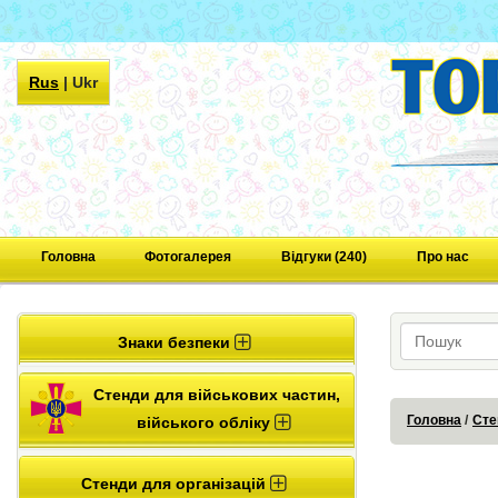
Rus
|
Ukr
Головна
Фотогалерея
Відгуки (240)
Про нас
Знаки безпеки
Стенди для військових частин,
Головна
Сте
війського обліку
Стенди для організацій