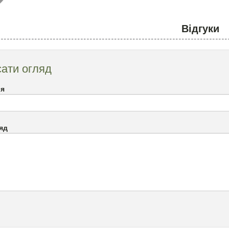
Відгуки
ати огляд
`я
яд