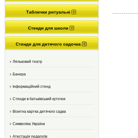
Таблички ритуальні
Стенди для школи
Стенди для дитячого садочка
Ляльковий театр
Банера
Інформаційний стенд
Стенди в батьківський куточок
Візитна картка дитячого садка
Cимволіка України
Атестація педагогів