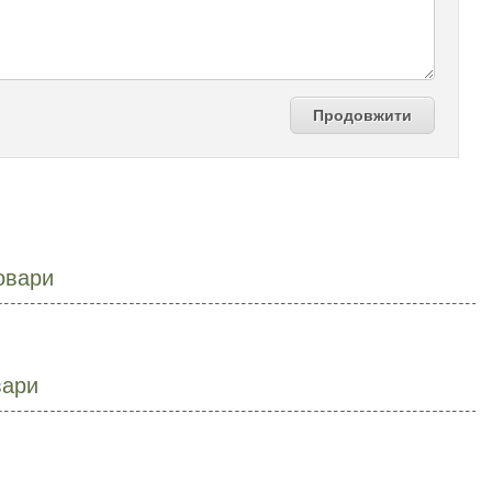
Продовжити
овари
вари