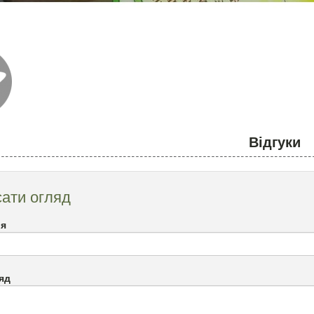
Відгуки
ати огляд
`я
яд