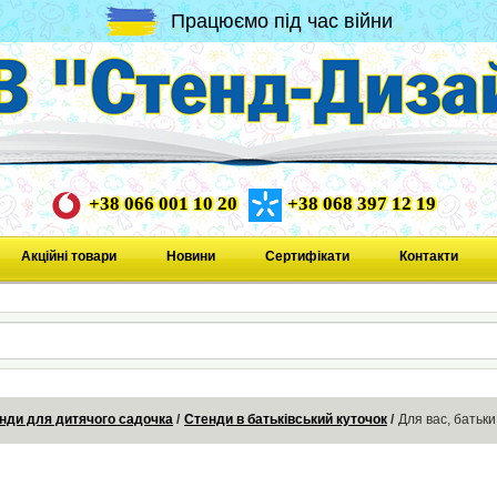
Працюємо під час війни
+38 066 001 10 20
+38 068 397 12 19
Акційні товари
Новини
Сертифікати
Контакти
нди для дитячого садочка
Стенди в батьківський куточок
Для вас, батьки