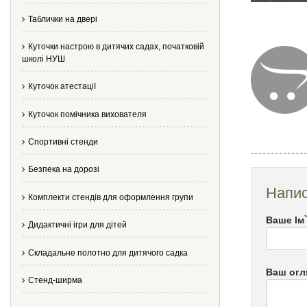
Таблички на двері
Куточки настрою в дитячих садах, початковій
школі НУШ
Куточок атестації
Куточок помічника вихователя
Спортивні стенди
Безпека на дорозі
Напис
Комплекти стендів для оформлення групи
Ваше Ім
Дидактичні ігри для дітей
Складальне полотно для дитячого садка
Ваш огл
Стенд-ширма