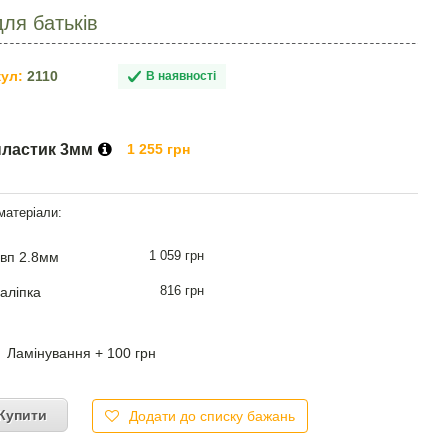
для батьків
ул:
2110
В наявності
пластик 3мм
1 255 грн
1 059 грн
вп 2.8мм
816 грн
аліпка
Ламінування + 100 грн
Купити
Додати до списку бажань