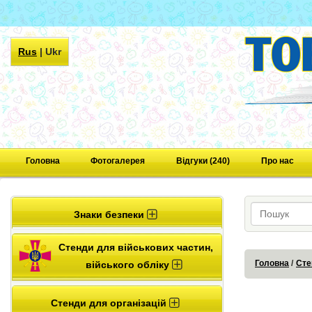
Rus
|
Ukr
Головна
Фотогалерея
Відгуки (240)
Про нас
Знаки безпеки
Стенди для військових частин,
Головна
Сте
війського обліку
Стенди для організацій