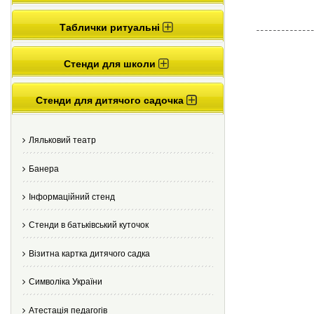
Таблички ритуальні
Стенди для школи
Стенди для дитячого садочка
Ляльковий театр
Банера
Інформаційний стенд
Стенди в батьківський куточок
Візитна картка дитячого садка
Cимволіка України
Атестація педагогів