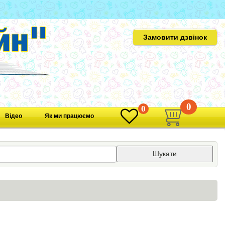
Замовити дзвінок
0
0
Відео
Як ми працюємо
Шукати