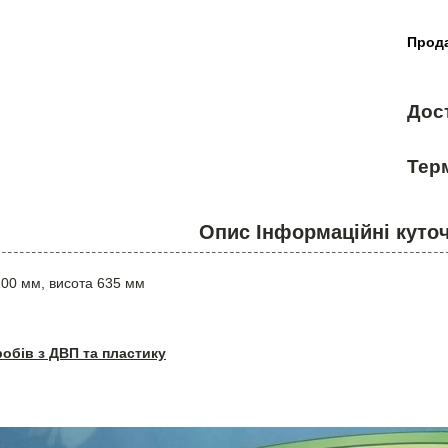
Прода
Дос
Терм
Опис Інформаційні куточ
00 мм, висота 635 мм
робів з ДВП та пластику