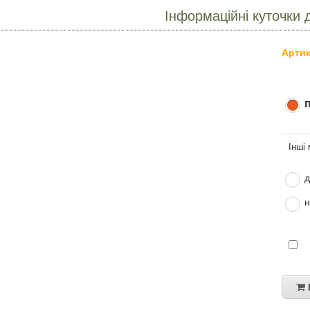
Інформаційні куточки 
Артик
д
н