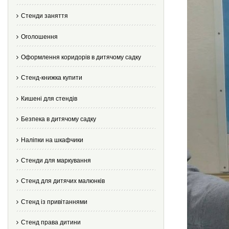
Стенди заняття
Оголошення
Оформлення коридорів в дитячому садку
Стенд-книжка купити
Кишені для стендів
Безпека в дитячому садку
Наліпки на шкафчики
Стенди для маркування
Стенд для дитячих малюнків
Стенд із привітаннями
Стенд права дитини