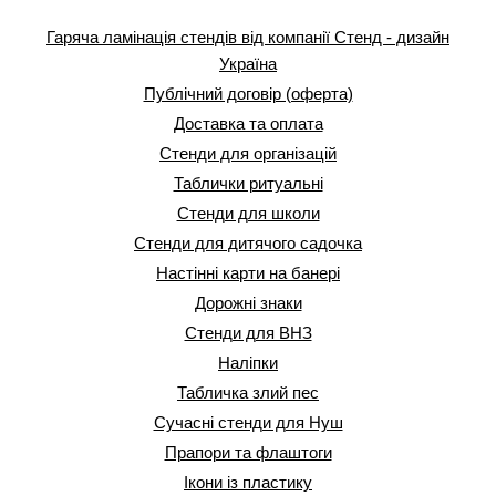
Гаряча ламінація стендів від компанії Стенд - дизайн
Україна
Публічний договір (оферта)
Доставка та оплата
Стенди для організацій
Таблички ритуальні
Стенди для школи
Стенди для дитячого садочка
Настінні карти на банері
Дорожні знаки
Стенди для ВНЗ
Наліпки
Табличка злий пес
Сучасні стенди для Нуш
Прапори та флаштоги
Ікони із пластику