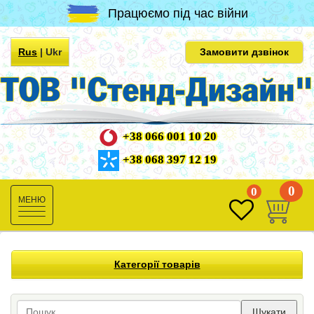
Працюємо під час війни
Rus
|
Ukr
Замовити дзвінок
+38 066 001 10 20
+38 068 397 12 19
0
0
Toggle
navigation
Категорії товарів
Шукати