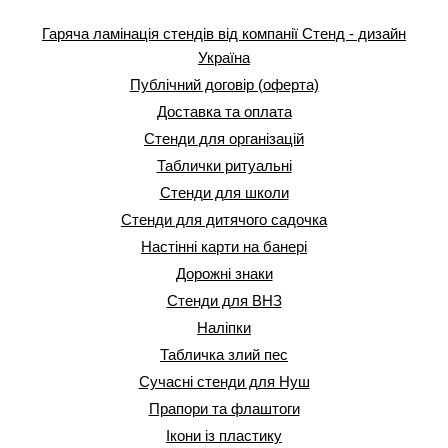
Гаряча ламінація стендів від компанії Стенд - дизайн
Україна
Публічний договір (оферта)
Доставка та оплата
Стенди для організацій
Таблички ритуальні
Стенди для школи
Стенди для дитячого садочка
Настінні карти на банері
Дорожні знаки
Стенди для ВНЗ
Наліпки
Табличка злий пес
Сучасні стенди для Нуш
Прапори та флаштоги
Ікони із пластику