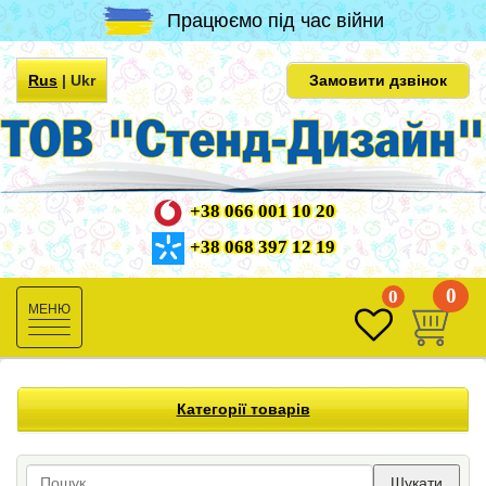
Працюємо під час війни
Rus
|
Ukr
Замовити дзвінок
+38 066 001 10 20
+38 068 397 12 19
0
0
Toggle
navigation
Категорії товарів
Шукати