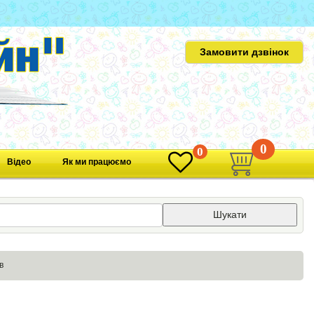
Замовити дзвінок
0
0
Відео
Як ми працюємо
Шукати
в