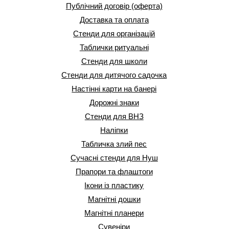
Публічний договір (оферта)
Доставка та оплата
Стенди для організацій
Таблички ритуальні
Стенди для школи
Стенди для дитячого садочка
Настінні карти на банері
Дорожні знаки
Стенди для ВНЗ
Наліпки
Табличка злий пес
Сучасні стенди для Нуш
Прапори та флаштоги
Ікони із пластику
Магнітні дошки
Магнітні планери
Сувеніри