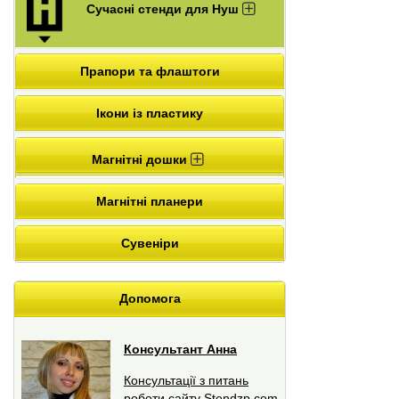
Сучасні стенди для Нуш
Прапори та флаштоги
Ікони із пластику
Магнітні дошки
Магнітні планери
Сувеніри
Допомога
Консультант Анна
Консультації з питань
роботи сайту Stendzp.com