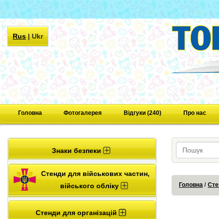
Rus
|
Ukr
Головна
Фотогалерея
Відгуки (240)
Про нас
Знаки безпеки
Стенди для військових частин,
Головна
Сте
війського обліку
Стенди для організацій