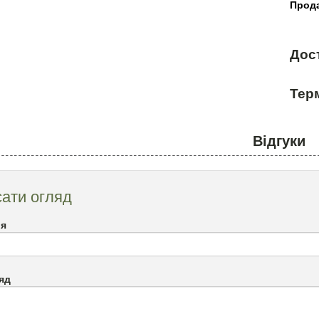
Прода
Дос
Терм
Відгуки
ати огляд
`я
яд