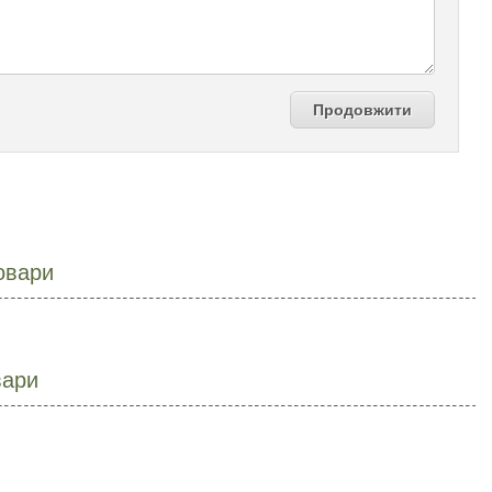
Продовжити
овари
вари