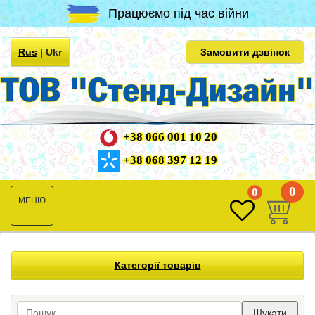
Працюємо під час війни
Rus
|
Ukr
Замовити дзвінок
+38 066 001 10 20
+38 068 397 12 19
0
0
Toggle
navigation
Категорії товарів
Шукати