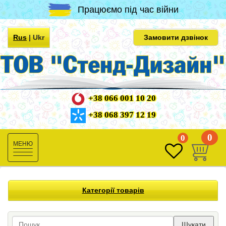
Працюємо під час війни
Rus
|
Ukr
Замовити дзвінок
+38 066 001 10 20
+38 068 397 12 19
0
0
Toggle
navigation
Категорії товарів
Шукати