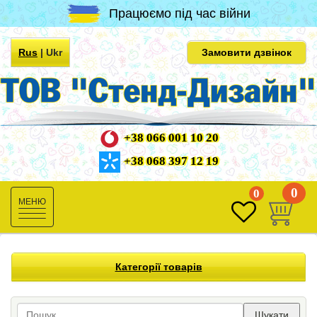
Працюємо під час війни
Rus
|
Ukr
Замовити дзвінок
+38 066 001 10 20
+38 068 397 12 19
0
0
Toggle
navigation
Категорії товарів
Шукати