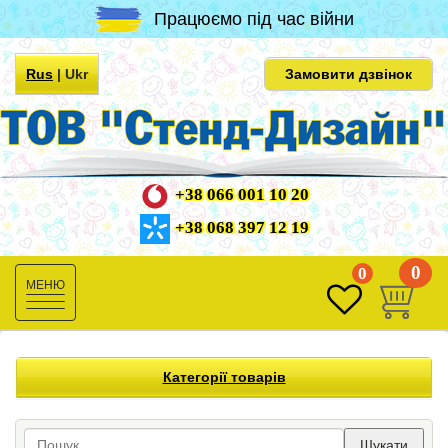
Працюємо під час війни
Rus
|
Ukr
Замовити дзвінок
+38 066 001 10 20
+38 068 397 12 19
0
0
Toggle
navigation
Категорії товарів
Шукати