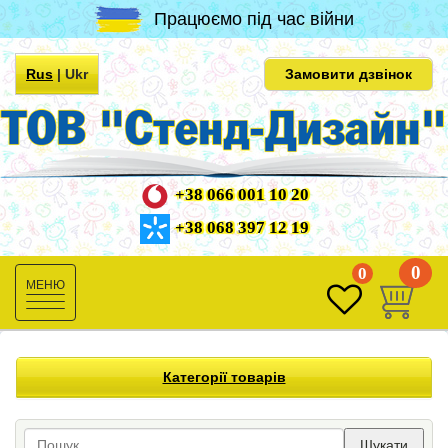
Працюємо під час війни
Rus
|
Ukr
Замовити дзвінок
+38 066 001 10 20
+38 068 397 12 19
0
0
Toggle
navigation
Категорії товарів
Шукати