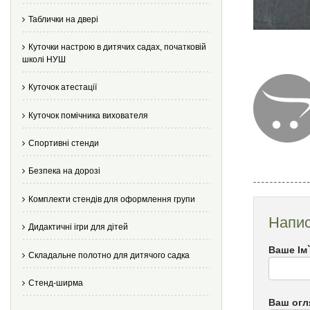
Таблички на двері
Куточки настрою в дитячих садах, початковій
школі НУШ
Куточок атестації
Куточок помічника вихователя
Спортивні стенди
Безпека на дорозі
Комплекти стендів для оформлення групи
Напис
Дидактичні ігри для дітей
Ваше Ім
Складальне полотно для дитячого садка
Стенд-ширма
Ваш огл