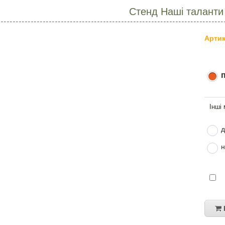
Стенд Наші таланти
Артик
д
н