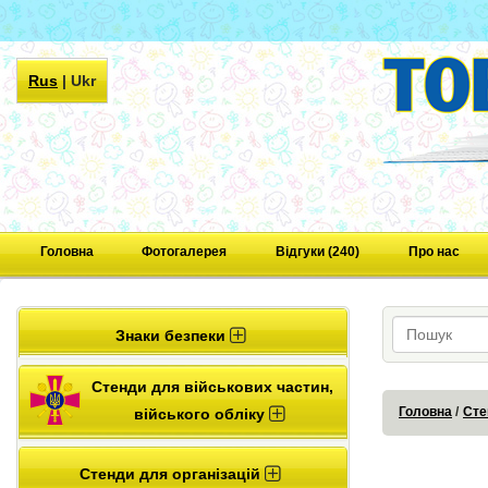
Rus
|
Ukr
Головна
Фотогалерея
Відгуки (240)
Про нас
Знаки безпеки
Стенди для військових частин,
Головна
Сте
війського обліку
Стенди для організацій