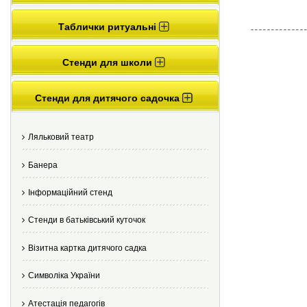
Таблички ритуальні
Стенди для школи
Стенди для дитячого садочка
Ляльковий театр
Банера
Інформаційний стенд
Стенди в батьківський куточок
Візитна картка дитячого садка
Cимволіка України
Атестація педагогів