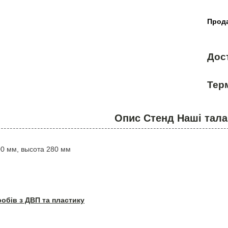
Прода
Дос
Терм
Опис Стенд Наші тала
0 мм, высота 280 мм
робів з ДВП та пластику