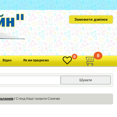
Замовити дзвінок
0
0
Відео
Як ми працюємо
Шукати
малюнків
Стенд Наші таланти Сонечко