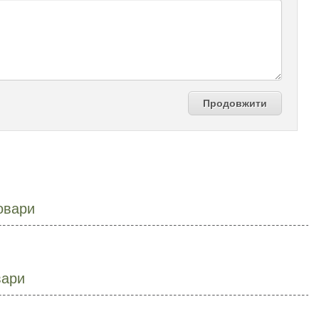
Продовжити
овари
вари