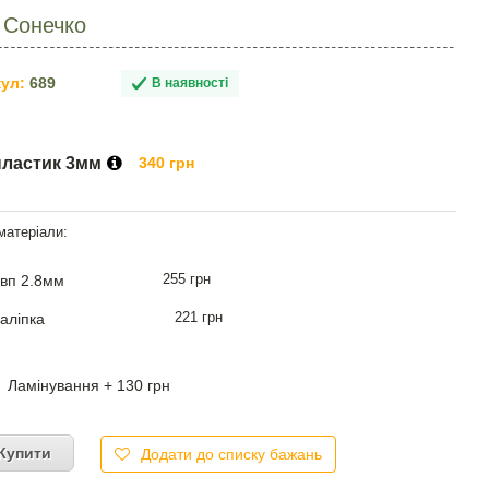
 Сонечко
ул:
689
В наявності
пластик 3мм
340 грн
255 грн
вп 2.8мм
221 грн
аліпка
Ламінування + 130 грн
Купити
Додати до списку бажань