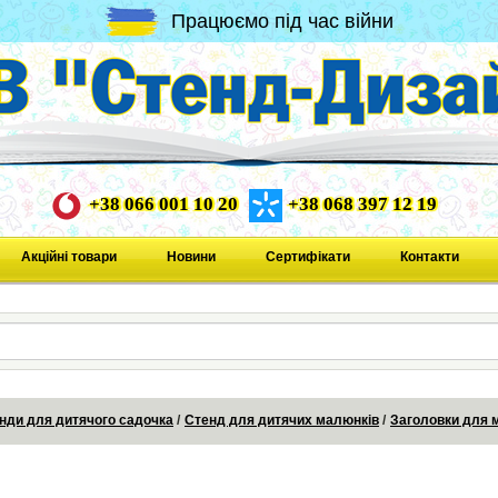
Працюємо під час війни
+38 066 001 10 20
+38 068 397 12 19
Акційні товари
Новини
Сертифікати
Контакти
нди для дитячого садочка
Стенд для дитячих малюнків
Заголовки для 