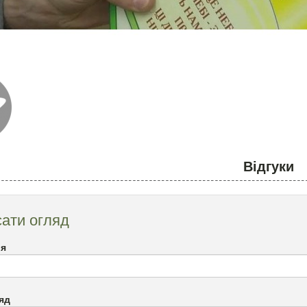
Відгуки
ати огляд
`я
яд