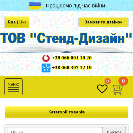
Працюємо під час війни
Rus
|
Ukr
Замовити дзвінок
+38 066 001 10 20
+38 068 397 12 19
0
0
Toggle
navigation
Категорії товарів
Шукати