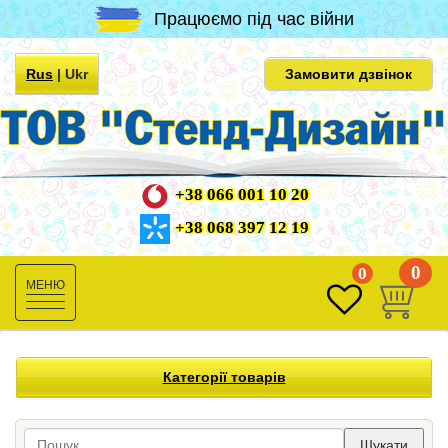
Працюємо під час війни
Rus
|
Ukr
Замовити дзвінок
+38 066 001 10 20
+38 068 397 12 19
0
0
Toggle
navigation
Категорії товарів
Шукати