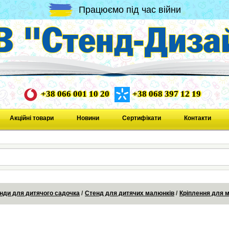
Працюємо під час війни
+38 066 001 10 20
+38 068 397 12 19
Акційні товари
Новини
Сертифікати
Контакти
нди для дитячого садочка
Стенд для дитячих малюнків
Кріплення для 