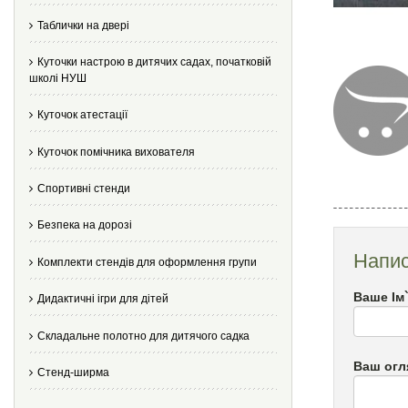
Таблички на двері
Куточки настрою в дитячих садах, початковій
школі НУШ
Куточок атестації
Куточок помічника вихователя
Спортивні стенди
Безпека на дорозі
Напис
Комплекти стендів для оформлення групи
Ваше Ім
Дидактичні ігри для дітей
Складальне полотно для дитячого садка
Ваш огл
Стенд-ширма