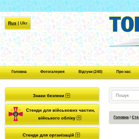
Rus
|
Ukr
Головна
Фотогалерея
Відгуки (240)
Про нас
Знаки безпеки
Стенди для військових частин,
Головна
Сте
війського обліку
Стенди для організацій