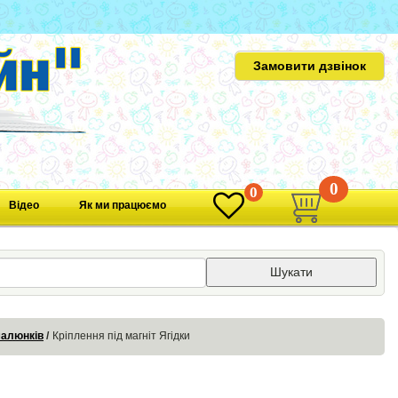
Замовити дзвінок
0
0
Відео
Як ми працюємо
Шукати
малюнків
Кріплення під магніт Ягідки