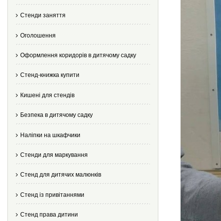
Стенди заняття
Оголошення
Оформлення коридорів в дитячому садку
Стенд-книжка купити
Кишені для стендів
Безпека в дитячому садку
Наліпки на шкафчики
Стенди для маркування
Стенд для дитячих малюнків
Стенд із привітаннями
Стенд права дитини