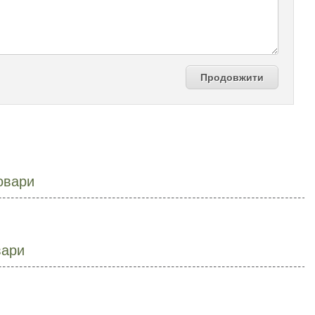
Продовжити
овари
вари