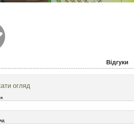
Відгуки
ати огляд
`я
яд