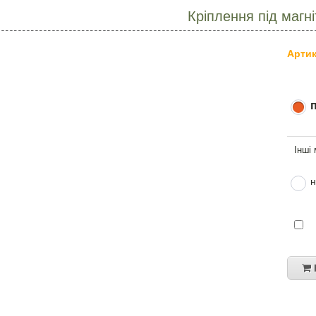
Кріплення під магні
Артик
н