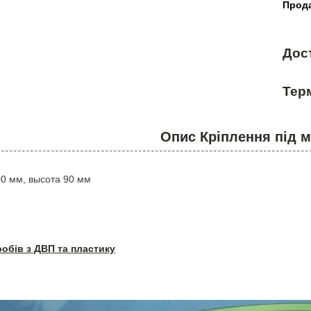
Прода
Дос
Терм
Опис Кріплення під м
0 мм, высота 90 мм
робів з ДВП та пластику