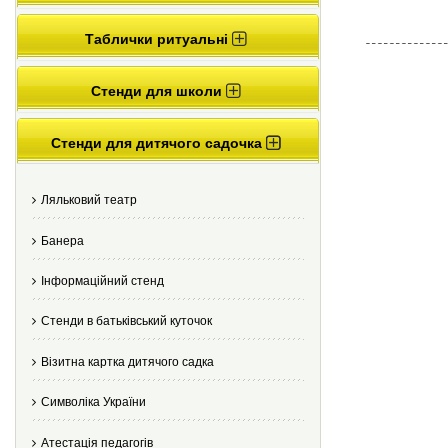
Таблички ритуальні
Стенди для школи
Стенди для дитячого садочка
Ляльковий театр
Банера
Інформаційний стенд
Стенди в батьківський куточок
Візитна картка дитячого садка
Cимволіка України
Атестація педагогів