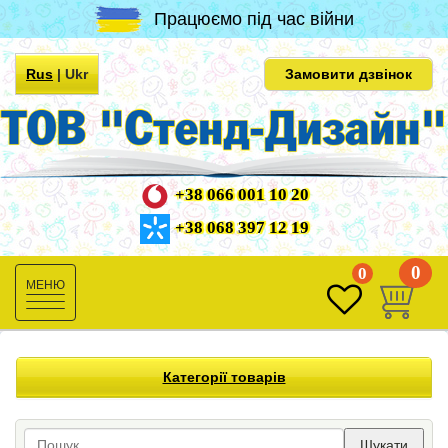
Працюємо під час війни
Rus
|
Ukr
Замовити дзвінок
+38 066 001 10 20
+38 068 397 12 19
0
0
Toggle
navigation
Категорії товарів
Шукати