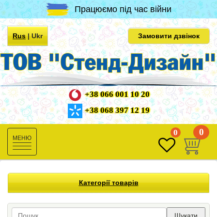
Працюємо під час війни
Rus
|
Ukr
Замовити дзвінок
+38 066 001 10 20
+38 068 397 12 19
0
0
Toggle
navigation
Категорії товарів
Шукати