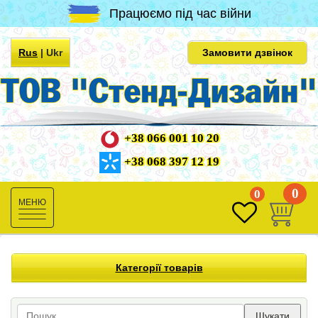
Працюємо під час війни
Rus
|
Ukr
Замовити дзвінок
+38 066 001 10 20
+38 068 397 12 19
0
0
Toggle
navigation
Категорії товарів
Шукати