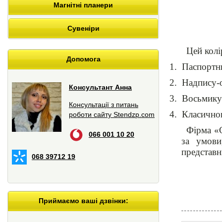
Магнітні планери
Сувеніри
Цей колі
Допомога
1.
Паспортни
2.
Надпису-о
Консультант Анна
3.
Восьмикут
Консультації з питань
4.
Класичног
роботи сайту Stendzp.com
Фірма «С
066 001 10 20
за умови
представн
068 39712 19
Приймаємо ваші дзвінки: