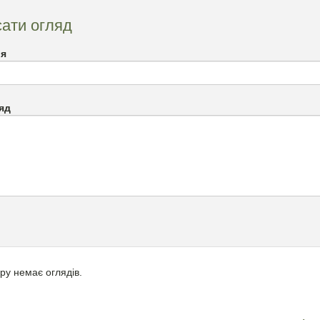
ати огляд
`я
яд
ру немає оглядів.