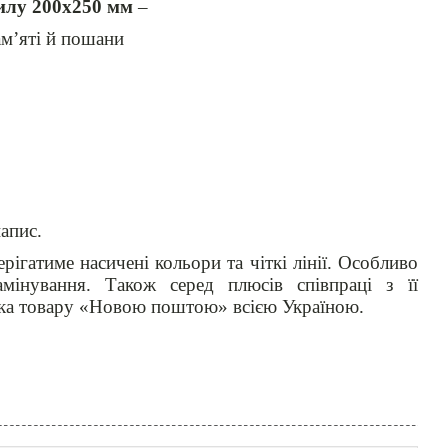
илу 200х250 мм
–
ам’яті й пошани
апис.
рігатиме насичені кольори та чіткі лінії. Особливо
інування. Також серед плюсів співпраці з її
вка товару «Новою поштою» всією Україною.