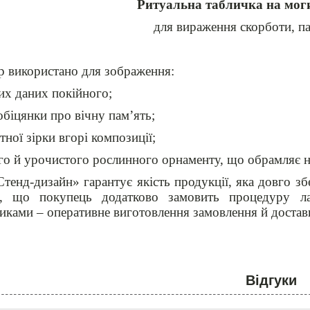
Ритуальна табличка на мог
для вираження скорботи, п
р використано для зображення:
х даних покійного;
біцянки про вічну пам’ять;
ної зірки вгорі композиції;
о й урочистого рослинного орнаменту, що обрамляє н
тенд-дизайн» гарантує якість продукції, яка довго збе
, що покупець додатково замовить процедуру лам
иками – оперативне виготовлення замовлення й доста
Відгуки