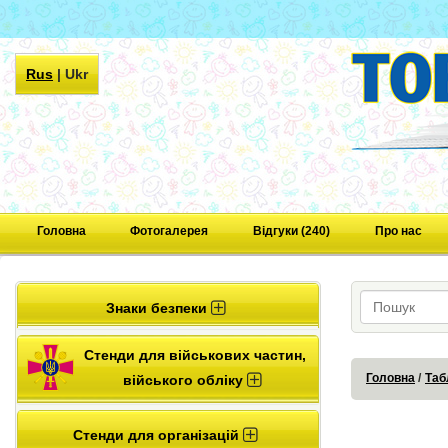
Rus
|
Ukr
Головна
Фотогалерея
Відгуки (240)
Про нас
Знаки безпеки
Стенди для військових частин,
Головна
Таб
війського обліку
Стенди для організацій