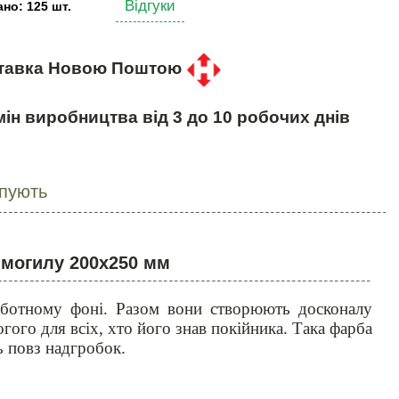
Відгуки
но: 125 шт.
тавка Новою Поштою
ін виробництва від 3 до 10 робочих днів
упують
 могилу 200х250 мм
рботному фоні. Разом вони створюють досконалу
огого для всіх, хто його знав покійника. Така фарба
ь повз надгробок.