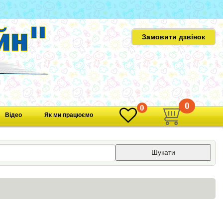
Замовити дзвінок
0
0
Відео
Як ми працюємо
Шукати