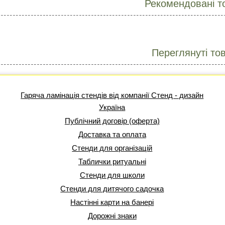
Рекомендовані т
Переглянуті то
Гаряча ламінація стендів від компанії Стенд - дизайн
Україна
Публічний договір (оферта)
Доставка та оплата
Стенди для організацій
Таблички ритуальні
Стенди для школи
Стенди для дитячого садочка
Настінні карти на банері
Дорожні знаки