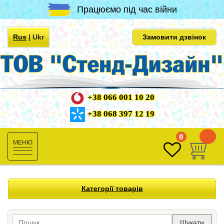
Працюємо під час війни
Rus
|
Ukr
Замовити дзвінок
+38 066 001 10 20
+38 068 397 12 19
0
0
Toggle
navigation
Категорії товарів
Шукати