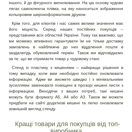
іншого, й до фігурного випилювання. На цю основу чудово
лягає самоклеюча плівка, на яку наноситься зображення
кольоровим широкоформатним друком.
Крім того, для клієнтів і нас самих велике значення має
його міцність. Серед наших постійних покупців –
представники всіх областей України. Тому так важливо, що
ми можемо впевнено гарантувати їм не тільки доставку
замовлень в найближче до них відділення пошти в
заздалегідь обумовлений термін. Також ми відповідаємо
за те, що ви отримаєте товар у чудовому стані.
Стенд із пластику
з кишенями – найкраще рішення в
тому випадку, коли вам необхідно постійно оновлювати
інформацію. Адже ви зможете швидко і з мінімальними
зусиллями замінювати поміщені в прозорі кишені листи з
інформацією. Виходячи з ваших потреб, такі кишені
можуть бути формату А5, А4 або А3. Також ви можете
придбати на сайті додаткові кишені та легко оновлювати
зовнішній вигляд стенду.
Кращі товари для покупців від топ-
виробника