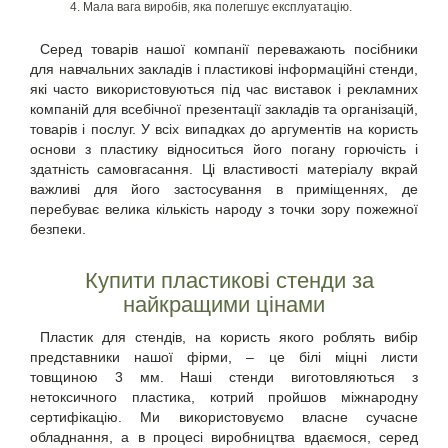
Мала вага виробів, яка полегшує експлуатацію.
Серед товарів нашої компанії переважають посібники
для навчальних закладів і
пластикові інформаційні стенди
,
які часто використовуються під час виставок і рекламних
компаній для всебічної презентації закладів та організацій,
товарів і послуг. У всіх випадках до аргументів на користь
основи з пластику відноситься його погану горючість і
здатність самовгасання. Ці властивості матеріалу вкрай
важливі для його застосування в приміщеннях, де
перебуває велика кількість народу з точки зору пожежної
безпеки.
Купити пластикові стенди
за
найкращими цінами
Пластик для стендів, на користь якого роблять вибір
представники нашої фірми, – це білі міцні листи
товщиною 3 мм. Наші стенди виготовляються з
нетоксичного пластика, котрий пройшов міжнародну
сертифікацію. Ми використовуємо власне сучасне
обладнання, а в процесі виробництва вдаємося, серед