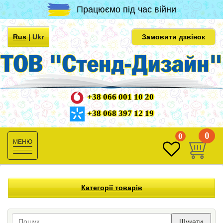
Працюємо під час війни
Rus
|
Ukr
Замовити дзвінок
+38 066 001 10 20
+38 068 397 12 19
0
0
Toggle
navigation
Категорії товарів
Шукати