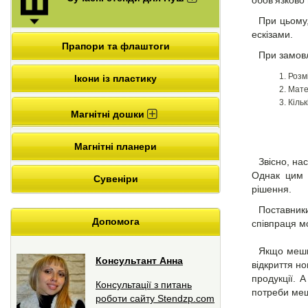
обов’язково
При цьому
ескізами.
Прапори та флаштоги
При замовл
Розм
Ікони із пластику
Матер
Кіль
Магнітні дошки
Магнітні планери
Звісно, на
Однак цим 
Сувеніри
рішення.
Поставники
Допомога
співпраця мо
Якщо мешка
Консультант Анна
відкриття н
продукції. 
Консультації з питань
потреби меш
роботи сайту Stendzp.com