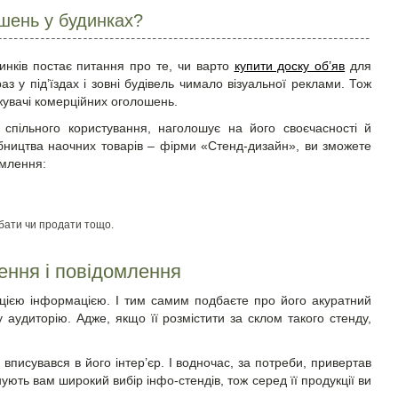
шень у будинках?
инків постає питання про те, чи варто
купити доску об’яв
для
аз у під’їздах і зовні будівель чимало візуальної реклами. Тож
увачі комерційних оголошень.
спільного користування, наголошує на його своєчасності й
обництва наочних товарів – фірми «Стенд-дизайн», ви зможете
омлення:
бати чи продати тощо.
ення і повідомлення
 цією інформацією. І тим самим подбаєте про його акуратний
аудиторію. Адже, якщо її розмістити за склом такого стенду,
писувався в його інтер’єр. І водночас, за потреби, привертав
ують вам широкий вибір інфо-стендів, тож серед її продукції ви