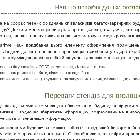
Навіщо потрібні дошки оголо
е на зборах певних об’єднань співвласників багатоквартирних буд
їзду? Дехто з мешканців виступає проти цієї ідеї, вказуючи, що зар
ться, що всю площу таких дощок використовуватимуть розповсюдж
 агітує «за» придбання цього елементу оформлення приміщень 
і. Завдяки
дошці оголошень і пропозицій
, придбаній у лідера вир
 одному місці справді потрібні й актуальні для всіх мешканців повід
елефонів управління ОСББ, ремонтників, дільничного тощо;
ення про ремонтні роботи, відключення води й т.п.;
 повідомлення мешканців будинків про загублених тварин, бажання щось прид
Переваги стендів для
оголош
у підході ви зможете уникнути обклеювання будинку папірцями з
вигляд. І водночас збережете інформацію, розраховану на широку 
оже зірвати, знищивши інформацію.
мешканцями будинку ви зможете обрати стенд, який би гармонійно в
у всіх, хто проходить повз нього. Співробітники нашої фірми пропон