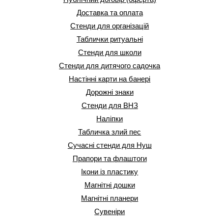
Доставка та оплата
Стенди для організацій
Таблички ритуальні
Стенди для школи
Стенди для дитячого садочка
Настінні карти на банері
Дорожні знаки
Стенди для ВНЗ
Наліпки
Табличка злий пес
Сучасні стенди для Нуш
Прапори та флаштоги
Ікони із пластику
Магнітні дошки
Магнітні планери
Сувеніри