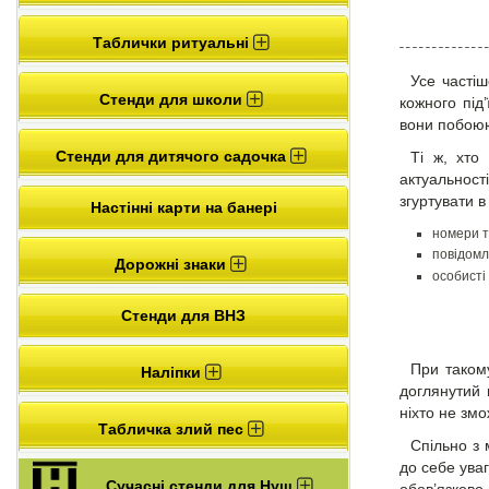
Таблички ритуальні
Усе частіш
Стенди для школи
кожного під’
вони побоюю
Стенди для дитячого садочка
Ті ж, хто
актуальност
згуртувати в
Настінні карти на банері
номери т
повідомл
Дорожні знаки
особисті
Стенди для ВНЗ
При таком
Наліпки
доглянутий 
ніхто не зм
Табличка злий пес
Спільно з 
до себе уваг
Сучасні стенди для Нуш