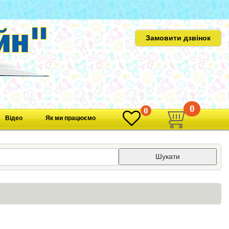
Замовити дзвінок
0
0
Відео
Як ми працюємо
Шукати