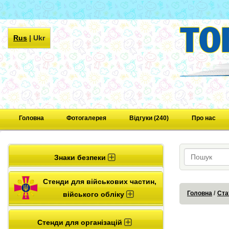
Rus
|
Ukr
Головна
Фотогалерея
Відгуки (240)
Про нас
Знаки безпеки
Стенди для військових частин,
Головна
Ста
війського обліку
Стенди для організацій