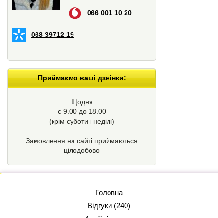
066 001 10 20
068 39712 19
Приймаємо ваші дзвінки:
Щодня
с 9.00 до 18.00
(крім суботи і неділі)
Замовлення на сайті приймаються
цілодобово
Головна
Відгуки (240)