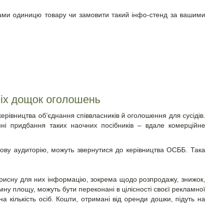
вами одиницю товару чи замовити такий інфо-стенд за вашими
іх дощок оголошень
керівництва об’єднання співвласників й
оголошення для сусідів
.
ні придбання таких наочних посібників – вдале комерційне
льову аудиторію, можуть звернутися до керівництва ОСББ. Така
орисну для них інформацію, зокрема щодо розпродажу, знижок,
у площу, можуть бути переконані в цілісності своєї рекламної
 кількість осіб. Кошти, отримані від оренди дошки, підуть на