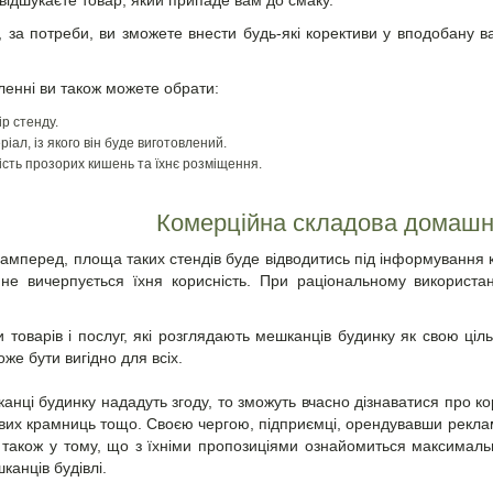
 відшукаєте товар, який припаде вам до смаку.
, за потреби, ви зможете внести будь-які корективи у вподобану 
енні ви також можете обрати:
ір стенду.
іал, із якого він буде виготовлений.
кість прозорих кишень та їхнє розміщення.
Комерційна складова домашн
самперед, площа таких стендів буде відводитись під інформування 
не вичерпується їхня корисність. При раціональному використан
 товарів і послуг, які розглядають мешканців будинку як свою ці
же бути вигідно для всіх.
нці будинку нададуть згоду, то зможуть вчасно дізнаватися про к
ових крамниць тощо. Своєю чергою, підприємці, орендувавши рекламн
А також у тому, що з їхніми пропозиціями ознайомиться максимальна
канців будівлі.