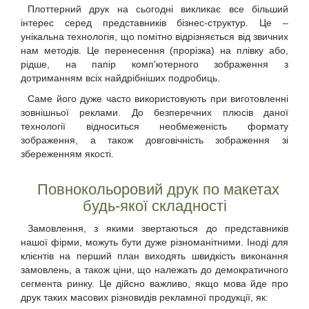
Плоттерний друк
на сьогодні викликає все більший
інтерес серед представників бізнес-структур. Це –
унікальна технологія, що помітно відрізняється від звичних
нам методів. Це перенесення (прорізка) на плівку або,
рідше, на папір комп'ютерного зображення з
дотриманням всіх найдрібніших подробиць.
Саме його дуже часто використовують при виготовленні
зовнішньої реклами. До безперечних плюсів даної
технології відноситься необмеженість формату
зображення, а також довговічність зображення зі
збереженням якості.
Повнокольоровий друк
по макетах
будь-якої складності
Замовлення, з якими звертаються до представників
нашої фірми, можуть бути дуже різноманітними. Іноді для
клієнтів на перший план виходять швидкість виконання
замовлень, а також ціни, що належать до демократичного
сегмента ринку. Це дійсно важливо, якщо мова йде про
друк таких масових різновидів рекламної продукції, як: