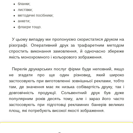
бланки;
листівки;
методичні посібники;
анкети;
флаєри тощо.
У цьому випадку ми пропонуємо скористатися
друком на
різографі
. Оперативний друк за трафаретним методом
спростить виконання замовлення, й одночасно збереже
якість монохромного і кольорового зображення.
Перелік друкарських послуг фірми буде неповний, якщо
не згадати про ще один різновид, який широко
застосовують при виготовленні зовнішньої реклами, тобто
там, де значення має як низька собівартість друку, так і
довговічність продукції
. Сольвентний друк
був дуже
популярним років десять тому, але і зараз його часто
застосовують при підготовці рекламних банерів великих
площ, які потребують високої якості зображення.