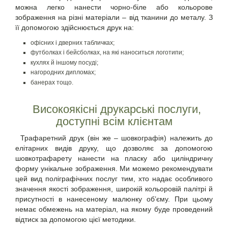
можна легко нанести чорно-біле або кольорове
зображення на різні матеріали – від тканини до металу. З
її допомогою здійснюється друк на:
офісних і дверних табличках;
футболках і бейсболках, на які наноситься логотипи;
кухлях й іншому посуді;
нагородних дипломах;
банерах тощо.
Високоякісні друкарські послуги,
доступні всім клієнтам
Трафаретний друк
(він же – шовкографія) належить до
елітарних видів друку, що дозволяє за допомогою
шовкотрафарету нанести на пласку або циліндричну
форму унікальне зображення. Ми можемо рекомендувати
цей вид поліграфічних послуг тим, хто надає особливого
значення якості зображення, широкій кольоровій палітрі й
присутності в нанесеному малюнку об’єму. При цьому
немає обмежень на матеріал, на якому буде проведений
відтиск за допомогою цієї методики.