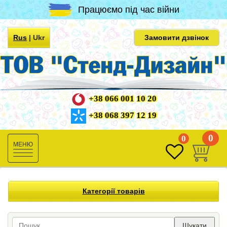
Працюємо під час війни
Rus
|
Ukr
Замовити дзвінок
+38 066 001 10 20
+38 068 397 12 19
0
0
Toggle
navigation
Категорії товарів
Шукати