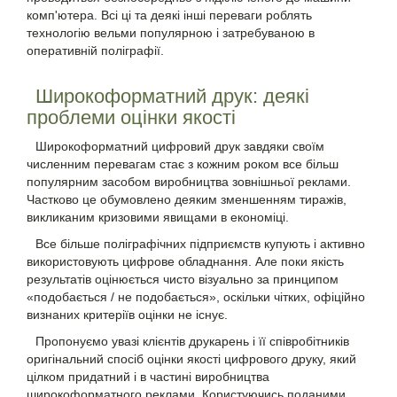
комп'ютера. Всі ці та деякі інші переваги роблять
технологію вельми популярною і затребуваною в
оперативній поліграфії.
Широкоформатний друк: деякі
проблеми оцінки якості
Широкоформатний цифровий друк завдяки своїм
численним перевагам стає з кожним роком все більш
популярним засобом виробництва зовнішньої реклами.
Частково це обумовлено деяким зменшенням тиражів,
викликаним кризовими явищами в економіці.
Все більше поліграфічних підприємств купують і активно
використовують цифрове обладнання. Але поки якість
результатів оцінюється чисто візуально за принципом
«подобається / не подобається», оскільки чітких, офіційно
визнаних критеріїв оцінки не існує.
Пропонуємо увазі клієнтів друкарень і її співробітників
оригінальний спосіб оцінки якості цифрового друку, який
цілком придатний і в частині виробництва
широкоформатного реклами. Користуючись поданими