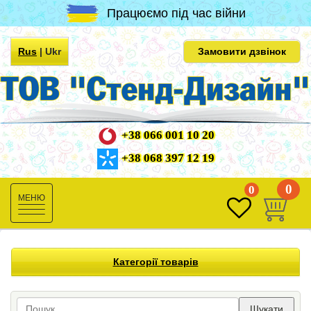
Працюємо під час війни
Rus
|
Ukr
Замовити дзвінок
+38 066 001 10 20
+38 068 397 12 19
0
0
Toggle
navigation
Категорії товарів
Шукати