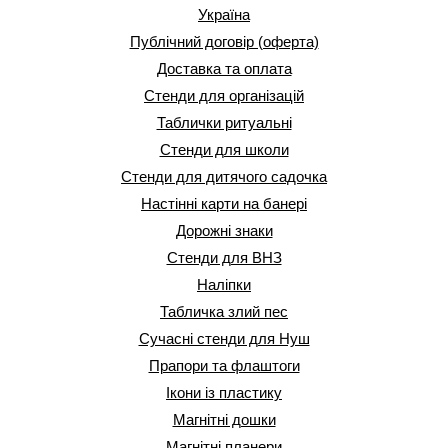
Україна
Публічний договір (оферта)
Доставка та оплата
Стенди для організацій
Таблички ритуальні
Стенди для школи
Стенди для дитячого садочка
Настінні карти на банері
Дорожні знаки
Стенди для ВНЗ
Наліпки
Табличка злий пес
Сучасні стенди для Нуш
Прапори та флаштоги
Ікони із пластику
Магнітні дошки
Магнітні планери