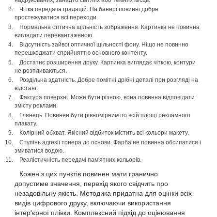
надрукованих, занадто світлих або темних місць.
Чітка передача градацій. На банері повинні добре
простежуватися всі переходи.
Нормальна оптична щільність зображення. Картинка не повинна
виглядати перевантаженою.
Відсутність зайвої оптичної щільності фону. Ніщо не повинно
перешкоджати сприйняттю основного контенту.
Достатнє розширення друку. Картинка виглядає чіткою, контури
не розпливаються.
Роздільна здатність. Добре помітні дрібні деталі при розгляді на
відстані.
Фактура поверхні. Може бути різною, вона повинна відповідати
змісту реклами.
Глянець. Повинен бути рівномірним по всій площі рекламного
плакату.
Колірний обхват. Якісний відбиток містить всі кольори макету.
Ступінь адгезії тонера до основи. Фарба не повинна обсипатися і
змиватися водою.
Реалістичність передачі пам'ятних кольорів.
Кожен з цих пунктів повинен мати гранично
допустиме значення, перехід якого свідчить про
незадовільну якість. Методика придатна для оцінки всіх
видів цифрового друку, включаючи використання
інтер'єрної плівки. Комплексний підхід до оцінювання