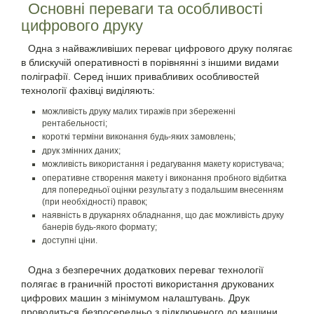
Основні переваги та особливості
цифрового друку
Одна з найважливіших переваг цифрового друку полягає
в блискучій оперативності в порівнянні з іншими видами
поліграфії. Серед інших привабливих особливостей
технології фахівці виділяють:
можливість друку малих тиражів при збереженні
рентабельності;
короткі терміни виконання будь-яких замовлень;
друк змінних даних;
можливість використання і редагування макету користувача;
оперативне створення макету і виконання пробного відбитка
для попередньої оцінки результату з подальшим внесенням
(при необхідності) правок;
наявність в друкарнях обладнання, що дає можливість друку
банерів будь-якого формату;
доступні ціни.
Одна з безперечних додаткових переваг технології
полягає в граничній простоті використання друкованих
цифрових машин з мінімумом налаштувань. Друк
проводиться безпосередньо з підключеного до машини