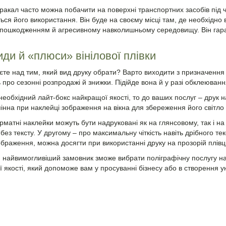
оракал часто можна побачити на поверхні транспортних засобів під 
ся його використання. Він буде на своєму місці там, де необхідно в
пошкодженням й агресивному навколишньому середовищу. Він гаран
иди й «плюси» вінілової плівки
єте над тим, який вид друку обрати? Варто виходити з призначення п
 про сезонні розпродажі й знижки. Підійде вона й у разі обклеюванн
еобхідний лайт-бокс найкращої якості, то до ваших послуг – друк н
мінна при наклейці зображення на вікна для збереження його світло
атні наклейки можуть бути надруковані як на глянсовому, так і на
ез тексту. У другому – про максимальну чіткість навіть дрібного текс
ображення, можна досягти при використанні друку на прозорій плівці
 найвимогливіший замовник зможе вибрати поліграфічну послугу на 
 якості, який допоможе вам у просуванні бізнесу або в створення ун