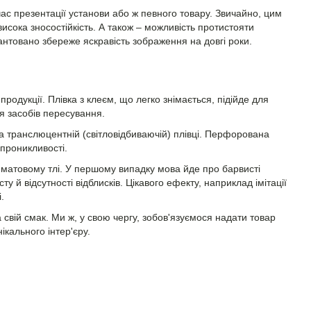
час презентації установи або ж певного товару. Звичайно, цим
исока зносостійкість. А також – можливість протистояти
товано збереже яскравість зображення на довгі роки.
родукції. Плівка з клеєм, що легко знімається, підійде для
я засобів пересування.
а транслюцентній (світловідбиваючій) плівці. Перфорована
 проникливості.
 матовому тлі. У першому випадку мова йде про барвисті
ту й відсутності відблисків. Цікавого ефекту, наприклад імітації
.
свій смак. Ми ж, у свою чергу, зобов'язуємося надати товар
ікального інтер'єру.