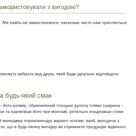
 використовувати з вигодою?
я. Ми навіть не замислюємося, наскільки часто нам трапляється
можуть вибрати вид друку, який буде ідеально відповідати
а будь-який смак
 – його розмір, обумовлений площею рулону плівки (ширина –
ори та наклеївши його при монтажі, ретельно поєднавши стики.
й менеджер порекомендує варіант основи, який, виходячи з
ти, що в будь-якому випадку ви отримаєте продукцію відмінної