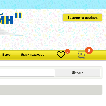
Замовити дзвінок
0
0
Відео
Як ми працюємо
Шукати