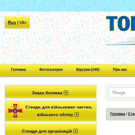
Rus
|
Ukr
Головна
Фотогалерея
Відгуки (240)
Про нас
Знаки безпеки
Стенди для військових частин,
Головна
Ста
війського обліку
Стенди для організацій