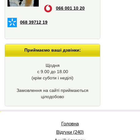
066 001 10 20
068 39712 19
Приймаємо ваші дзвінки:
Щодня
с 9.00 до 18.00
(крім суботи і неділі)
Замовлення на сайті приймаються
цілодобово
Головна
Відгуки (240)