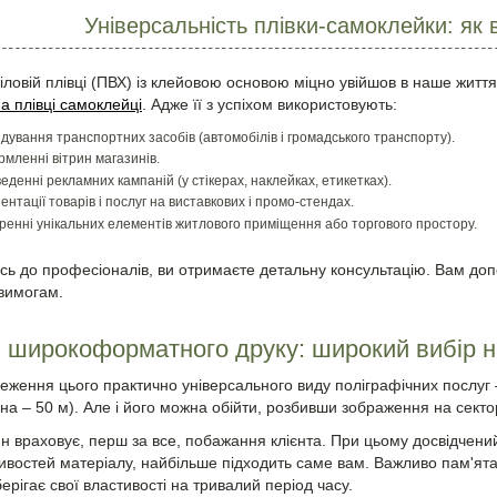
Універсальність плівки-самоклейки: як
ніловій плівці (ПВХ) із клейовою основою міцно увійшов в наше житт
на плівці самоклейці
. Адже її з успіхом використовують:
дування транспортних засобів (автомобілів і громадського транспорту).
мленні вітрин магазинів.
еденні рекламних кампаній (у стікерах, наклейках, етикетках).
ентації товарів і послуг на виставкових і промо-стендах.
ренні унікальних елементів житлового приміщення або торгового простору.
ь до професіоналів, ви отримаєте детальну консультацію. Вам допо
вимогам.
 широкоформатного друку: широкий вибір н
ження цього практично універсального виду поліграфічних послуг
ина – 50 м). Але і його можна обійти, розбивши зображення на сект
н враховує, перш за все, побажання клієнта. При цьому досвідчени
тивостей матеріалу, найбільше підходить саме вам. Важливо пам'ята
берігає свої властивості на тривалий період часу.