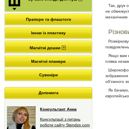
Так, друк 
не обмежуєть
механічним 
Прапори та флаштоги
Різнов
Ікони із пластику
Розміркову
повідомлень
Магнітні дошки
Якщо вам н
Магнітні планери
плівка неза
Широкоформ
Сувеніри
зображення б
об'ємного з
Як бачимо,
Допомога
європейської
Консультант Анна
Консультації з питань
роботи сайту Stendzp.com