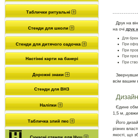
Таблички ритуальні
Друк на ві
Стенди для школи
на очі
друк 
Для брен
Стенди для дитячого садочка
При офор
При пров
При през
Настінні карти на банері
При ство
Дорожні знаки
Звернувшис
всім вашим 
Стенди для ВНЗ
Дизайн
Наліпки
Єдине обме
1,5 м, довж
Табличка злий пес
Його дизай
різних влас
якості, що з
Сучасні стенди для Нуш