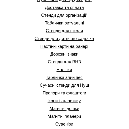
Доставка та оплата
Стенди для організацій
Таблички ритуальні
Стенди для школи
Стенди для дитячого садочка
Настінні карти на банері
Дорожні знаки
Стенди для ВНЗ
Наліпки
Табличка злий пес
Сучасні стенди для Нуш
Прапори та флаштоги
Ікони із пластику
Магнітні дошки
Магнітні планери
Сувеніри