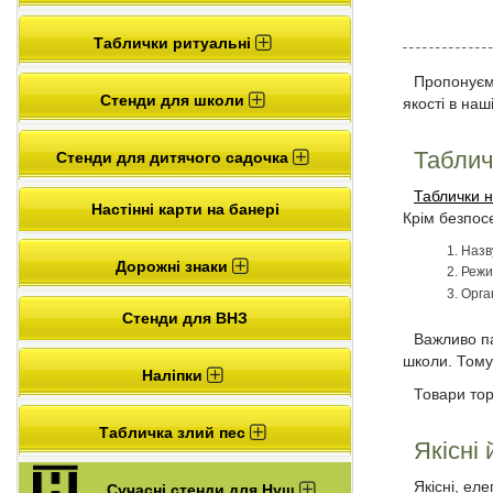
Таблички ритуальні
Пропонуємо
Стенди для школи
якості в наш
Таблич
Стенди для дитячого садочка
Таблички н
Настінні карти на банері
Крім безпос
Назву
Дорожні знаки
Режи
Орга
Стенди для ВНЗ
Важливо па
школи. Тому
Наліпки
Товари тор
Табличка злий пес
Якісні
Якісні, ел
Сучасні стенди для Нуш