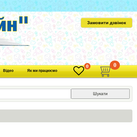
Замовити дзвінок
0
0
Відео
Як ми працюємо
Шукати