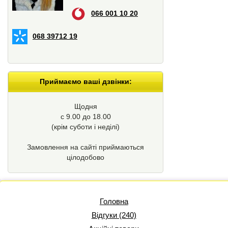
066 001 10 20
068 39712 19
Приймаємо ваші дзвінки:
Щодня
с 9.00 до 18.00
(крім суботи і неділі)
Замовлення на сайті приймаються
цілодобово
Головна
Відгуки (240)