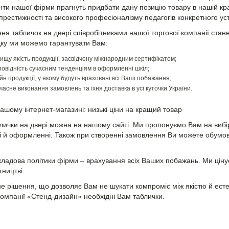
ієнти нашої фірми прагнуть придбати дану позицію товару в нашій к
престижності та високого професіоналізму педагогів конкретного уст
ня табличок на двері співробітниками нашої торгової компанії стан
ку ми можемо гарантувати Вам:
ищу якість продукції, засвідчену міжнародним сертифікатом;
ідповідність сучасним тенденціям в оформленні шкіл;
йн продукції, у якому будуть враховані всі Ваші побажання;
часне виконання замовлень та їхня доставка в усі куточки України.
нашому інтернет-магазині: низькі ціни на кращий товар
лички на двері можна на нашому сайті. Ми пропонуємо Вам на вибір 
і й оформленні. Також при створенні замовлення Ви можете обумови
ладова політики фірми – врахування всіх Ваших побажань. Ми цінує
тництві.
 рішення, що дозволяє Вам не шукати компроміс між якістю й естет
компанії «Стенд-дизайн» необхідні Вам таблички.