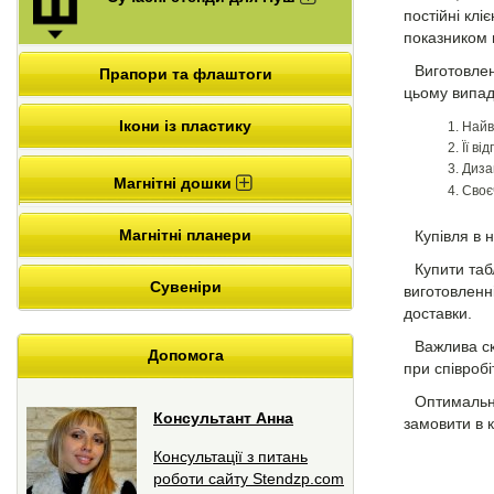
постійні кл
показником 
Виготовлен
Прапори та флаштоги
цьому випад
Ікони із пластику
Найв
Її в
Диза
Магнітні дошки
Своє
Магнітні планери
Купівля в 
Купити таб
Сувеніри
виготовленн
доставки.
Важлива ск
Допомога
при співробі
Оптимальне
Консультант Анна
замовити в 
Консультації з питань
роботи сайту Stendzp.com