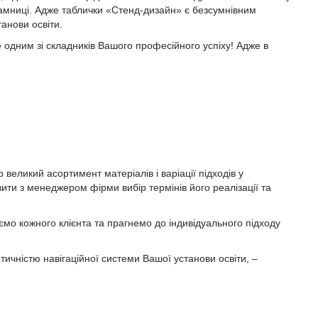
рамниці. Адже таблички «Стенд-дизайн» є безсумнівним
анови освіти.
е одним зі складників Вашого професійного успіху! Адже в
великий асортимент матеріалів і варіації підходів у
ти з менеджером фірми вибір термінів його реалізації та
мо кожного клієнта та прагнемо до індивідуального підходу
ичністю навігаційної системи Вашої установи освіти, –