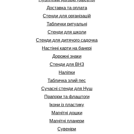
Доставка та оплата
Стенди для організацій
Таблички ритуальні
Стенди для школи
Стенди для дитячого садочка
Настінні карти на банері
Дорожні знаки
Стенди для ВНЗ
Наліпки
Табличка злий пес
Сучасні стенди для Нуш
Прапори та флаштоги
Ікони із пластику
Магнітні дошки
Магнітні планери
Сувеніри