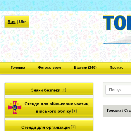
Rus
|
Ukr
Головна
Фотогалерея
Відгуки (240)
Про нас
Знаки безпеки
Стенди для військових частин,
Головна
Ста
війського обліку
Стенди для організацій