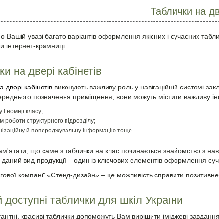
Таблички на дв
 Вашій увазі багато варіантів оформлення якісних і сучасних табл
ій інтернет-крамниці.
ки на двері кабінетів
а двері кабінетів
виконують важливу роль у навігаційній системі закл
ереднього позначення приміщення, вони можуть містити важливу і
 і номер класу;
м роботи структурного підрозділу;
нізаційну й попереджувальну інформацію тощо.
м'ятати, що саме з таблички на клас починається знайомство з на
 даний вид продукції – один із ключових елементів оформлення суч
гової компанії «Стенд-дизайн» – це можливість справити позитивне в
 й доступні таблички для шкіл України
егантні, красиві таблички допоможуть Вам вирішити іміджеві завданн