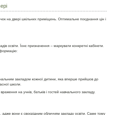
ері
ичок на двері шкільних приміщень. Оптимальне поєднання цін і
адів освіти. Їхнє призначення – маркувати конкретні кабінети.
нформацію:
вчальним закладом кожної дитини, яка вперше прийшов до
асної школи.
раження на учнів, батьків і гостей навчального закладу.
я, адже вони є своєрідним обличчям закладу освіти. Саме тому