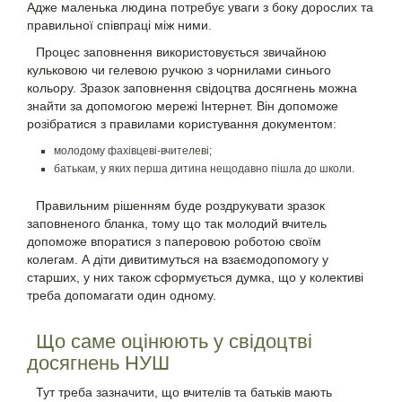
Адже маленька людина потребує уваги з боку дорослих та
правильної співпраці між ними.
Процес заповнення використовується звичайною
кульковою чи гелевою ручкою з чорнилами синього
кольору. Зразок заповнення свідоцтва досягнень можна
знайти за допомогою мережі Інтернет. Він допоможе
розібратися з правилами користування документом:
молодому фахівцеві-вчителеві;
батькам, у яких перша дитина нещодавно пішла до школи.
Правильним рішенням буде роздрукувати зразок
заповненого бланка, тому що так молодий вчитель
допоможе впоратися з паперовою роботою своїм
колегам. А діти дивитимуться на взаємодопомогу у
старших, у них також сформується думка, що у колективі
треба допомагати один одному.
Що саме оцінюють у свідоцтві
досягнень НУШ
Тут треба зазначити, що вчителів та батьків мають