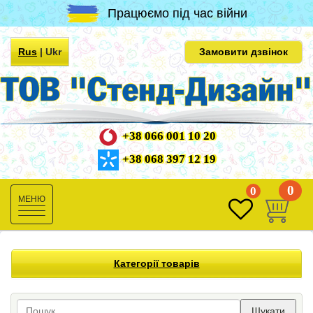
Працюємо під час війни
Rus
|
Ukr
Замовити дзвінок
+38 066 001 10 20
+38 068 397 12 19
0
0
Toggle
navigation
Категорії товарів
Шукати