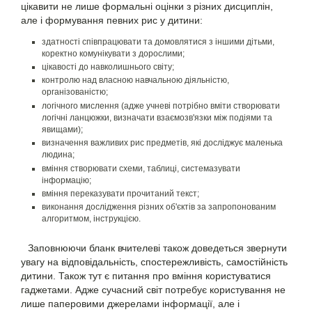
цікавити не лише формальні оцінки з різних дисциплін,
але і формування певних рис у дитини:
здатності співпрацювати та домовлятися з іншими дітьми,
коректно комунікувати з дорослими;
цікавості до навколишнього світу;
контролю над власною навчальною діяльністю,
організованістю;
логічного мислення (адже учневі потрібно вміти створювати
логічні ланцюжки, визначати взаємозв'язки між подіями та
явищами);
визначення важливих рис предметів, які досліджує маленька
людина;
вміння створювати схеми, таблиці, системазувати
інформацію;
вміння переказувати прочитаний текст;
виконання дослідження різних об'єктів за запропонованим
алгоритмом, інструкцією.
Заповнюючи бланк вчителеві також доведеться звернути
увагу на відповідальність, спостережливість, самостійність
дитини. Також тут є питання про вміння користуватися
гаджетами. Адже сучасний світ потребує користування не
лише паперовими джерелами інформації, але і