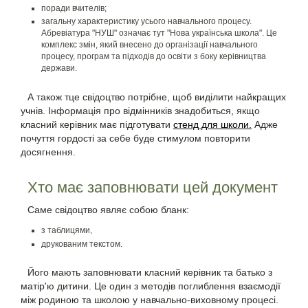
поради вчителів;
загальну характеристику усього навчального процесу.
Абревіатура "НУШ" означає тут "Нова українська школа". Це
комплекс змін, який внесено до організації навчального
процесу, програм та підходів до освіти з боку керівництва
держави.
А також тце свідоцтво потрібне, щоб виділити найкращих
учнів. Інформація про відмінників знадобиться, якщо
класний керівник має підготувати
стенд для школи.
Адже
почуття гордості за себе буде стимулом повторити
досягнення.
Хто має заповнювати цей документ
Саме свідоцтво являє собою бланк:
з таблицями,
друкованим текстом.
Його мають заповнювати класний керівник та батько з
матір'ю дитини. Це один з методів поглиблення взаємодії
між родиною та школою у навчально-виховному процесі.