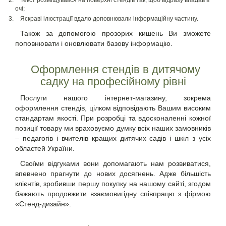
Текст розміщувався на поверхні стендів так, щоб відразу впадав в
очі;
Яскраві ілюстрації вдало доповнювали інформаційну частину.
Також за допомогою прозорих кишень Ви зможете
поповнювати і оновлювати базову інформацію.
Оформлення стендів в дитячому
садку на професійному рівні
Послуги нашого інтернет-магазину, зокрема
оформлення стендів, цілком відповідають Вашим високим
стандартам якості. При розробці та вдосконаленні кожної
позиції товару ми враховуємо думку всіх наших замовників
– педагогів і вчителів кращих дитячих садів і шкіл з усіх
областей України.
Своїми відгуками вони допомагають нам розвиватися,
впевнено прагнути до нових досягнень. Адже більшість
клієнтів, зробивши першу покупку на нашому сайті, згодом
бажають продовжити взаємовигідну співпрацю з фірмою
«Стенд-дизайн».