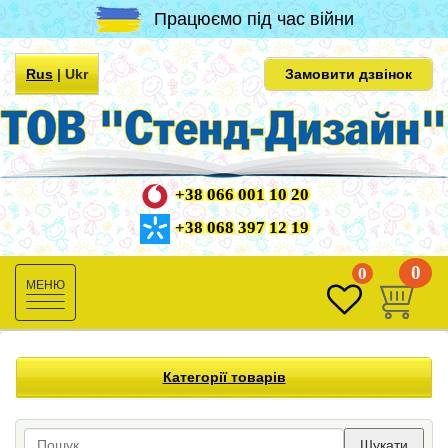
Працюємо під час війни
Rus
|
Ukr
Замовити дзвінок
+38 066 001 10 20
+38 068 397 12 19
0
0
Toggle
navigation
Категорії товарів
Шукати