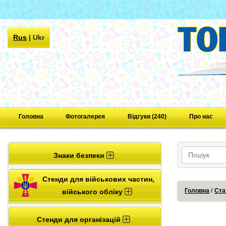
Rus
|
Ukr
Головна
Фотогалерея
Відгуки (240)
Про нас
Знаки безпеки
Стенди для військових частин,
Головна
Ста
війського обліку
Стенди для організацій