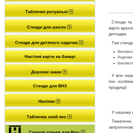
Таблички ритуальні
Стенди та
Стенди для школи
варто врахо
дитсадка.
Стенди для дитячого садочка
Такі стенд
Вихованц
Настінні карти на банері
Родичам 
Виховате
Дорожні знаки
У всіх пер
їхні особл
Стенди для ВНЗ
продукції.
Наліпки
У нашому к
Табличка злий пес
Тематичні 
запропонова
Сучасні стенди для Нуш