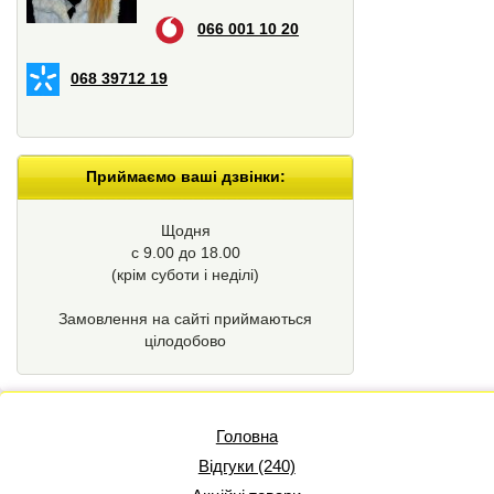
066 001 10 20
068 39712 19
Приймаємо ваші дзвінки:
Щодня
с 9.00 до 18.00
(крім суботи і неділі)
Замовлення на сайті приймаються
цілодобово
Головна
Відгуки (240)