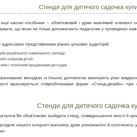
Стенди для дитячого садочка купи
 інші наочні посібники – обов'язковий і дуже важливий елемент
вувати, що вони не тільки допомагають педагогам у проведенні навча
и адресовані представникам різних цільових аудиторій:
ям дошкільного навчального закладу;
або опікунам дітей;
лям і технічним працівникам дитсадка.
ерахованих випадках із їхньою допомогою виконують різні завданн
ивості враховуються співробітниками фірми «Стенд-дизайн» пр
Стенди для дитячого садочка к
аталозі Ви обов'язково знайдете стенд, співвідношення якості й цін
розділи нашого інтернет-магазину дуже різноманітні й охоплюють ус
ні: