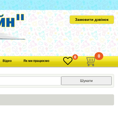
Замовити дзвінок
0
0
Відео
Як ми працюємо
Шукати