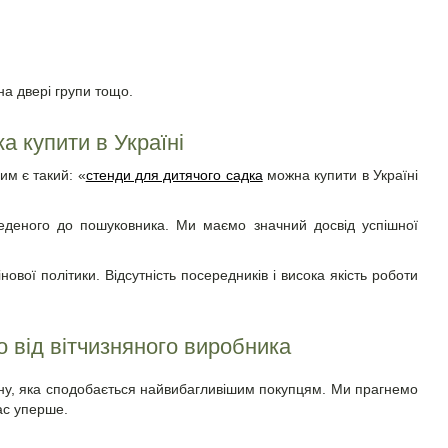
 на двері групи тощо.
а купити в Україні
им є такий: «
стенди для дитячого садка
можна купити в Україні
веденого до пошуковника. Ми маємо значний досвід успішної
ової політики. Відсутність посередників і висока якість роботи
 від вітчизняного виробника
ону, яка сподобається найвибагливішим покупцям. Ми прагнемо
нас уперше.