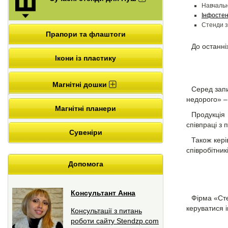
Навчальн
Інфостен
Стенди з
Прапори та флаштоги
До останні
Ікони із пластику
Магнітні дошки
Серед запи
недорого» –
Магнітні планери
Продукція
співпраці з 
Сувеніри
Також кері
співробітни
Допомога
Консультант Анна
Фірма «Сте
керуватися і
Консультації з питань
роботи сайту Stendzp.com