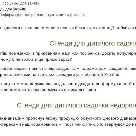
і посібники для занять;
ди для батьків
;
 інформацією, що регламентують життя установи.
х відносяться: меню, стенди з техніки безпеки, з атестації, таблички
Стенди для дитячого садочк
тів, пов'язаних із придбанням наочних посібників, досить популярн
 чому б не зробити це прямо зараз?
 нашої фірми повністю відповідає всім параметрам завдання, в
представниками навчальних закладів з усіх областей України.
вництво компанії дуже відповідально підходить до формування її цін
ків допомагають нам формувати оптимальні ціни.
Стенди для дитячого садочка недорого
нд-дизайн» пропонує якісну продукцію розумного цінового діапаз
нтересами наших замовників – і постійних, і тих, хто звернувся до 