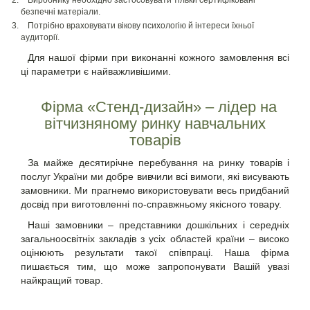
Виробнику необхідно застосовувати тільки сертифіковані
безпечні матеріали.
Потрібно враховувати вікову психологію й інтереси їхньої
аудиторії.
Для нашої фірми при виконанні кожного замовлення всі
ці параметри є найважливішими.
Фірма «Стенд-дизайн» – лідер на
вітчизняному ринку навчальних
товарів
За майже десятирічне перебування на ринку товарів і
послуг України ми добре вивчили всі вимоги, які висувають
замовники. Ми прагнемо використовувати весь придбаний
досвід при виготовленні по-справжньому якісного товару.
Наші замовники – представники дошкільних і середніх
загальноосвітніх закладів з усіх областей країни – високо
оцінюють результати такої співпраці. Наша фірма
пишається тим, що може запропонувати Вашій увазі
найкращий товар.