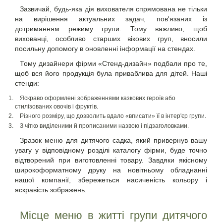
Зазвичай, будь-яка дія вихователя спрямована не тільки
на вирішення актуальних задач, пов'язаних із
дотриманням режиму групи. Тому важливо, щоб
вихованці, особливо старших вікових груп, вносили
посильну допомогу в оновленні інформації на стендах.
Тому дизайнери фірми «Стенд-дизайн» подбали про те,
щоб вся його продукція була приваблива для дітей. Наші
стенди:
Яскраво оформлені зображеннями казкових героїв або
стилізованих овочів і фруктів.
Різного розміру, що дозволить вдало «вписати» її в інтер'єр групи.
З чітко виділеними й прописаними назвою і підзаголовками.
Зразок меню для дитячого садка, який привернув вашу
увагу у відповідному розділі каталогу фірми, буде точно
відтворений при виготовленні товару. Завдяки якісному
широкоформатному друку на новітньому обладнанні
нашої компанії, збережеться насиченість кольору і
яскравість зображень.
Місце меню в житті групи дитячого