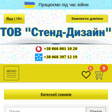
Працюємо під час війни
Rus
|
Ukr
Замовити дзвінок
+38 066 001 10 20
+38 068 397 12 19
0
0
Toggle
navigation
Категорії товарів
Шукати