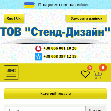
Працюємо під час війни
Rus
|
Ukr
Замовити дзвінок
+38 066 001 10 20
+38 068 397 12 19
0
0
Toggle
navigation
Категорії товарів
Шукати