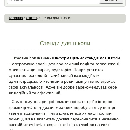
Головна
Статті
Стенди для школи
Стенди для школи
Основне призначення
інформаційних стендів для школи
– оперативно сповіщати про важливі події та заплановані
масові заходи широку аудиторію. Попри розвиток
сучасних технологій, такий спосіб взаємодії між
адміністрацією, вчителями й родинами учнів не втрачає
своєї актуальності. Адже він добре зарекомендував себе
як надійний та ефективний.
Саме тому товари цієї тематичної категорії в інтернет-
крамниці «Стенд-дизайн» завжди перебувають у центрі
уваги її відвідувачів. Ними цікавляться як наші постійні
покупці, які на власному досвіді переконалися в незмінно
високій якості всіх товарів, так і ті, хто завітав на сайт