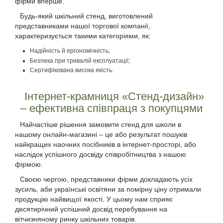
фірми вперше.
Будь-який шкільний стенд, виготовлений
представниками нашої торгової компанії,
характеризується такими категоріями, як:
Надійність й ергономічність;
Безпека при тривалій експлуатації;
Сертифікована висока якість.
Інтернет-крамниця «Стенд-дизайн»
– ефективна співпраця з покупцями
Найчастіше рішення замовити стенд для школи в
нашому онлайн-магазині – це або результат пошуків
найкращих наочних посібників в інтернет-просторі, або
наслідок успішного досвіду співробітництва з нашою
фірмою.
Своєю чергою, представники фірми докладають усіх
зусиль, аби українські освітяни за помірну ціну отримали
продукцію найвищої якості. У цьому нам сприяє
десятирічний успішний досвід перебування на
вітчизняному ринку шкільних товарів.