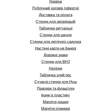
Україна
Публічний договір (оферта)
Доставка та оплата
Стенди для організацій
Таблички ритуальні
Стенди для школи
Стенди для дитячого садочка
Настінні карти на банері
Дорожні знаки
Стенди для ВНЗ
Наліпки
Табличка злий пес
Сучасні стенди для Нуш
Прапори та флаштоги
Ікони із пластику
Магнітні дошки
Магнітні планери