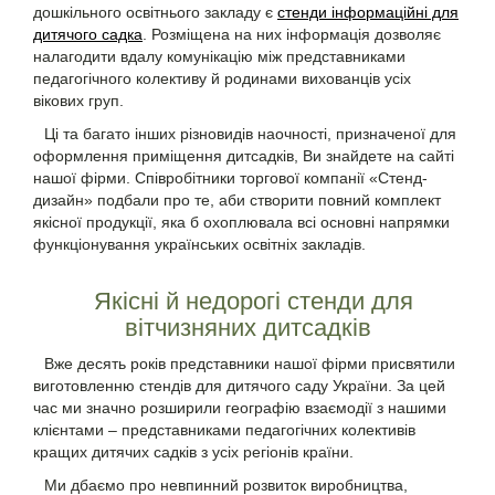
дошкільного освітнього закладу є
стенди інформаційні для
дитячого садка
. Розміщена на них інформація дозволяє
налагодити вдалу комунікацію між представниками
педагогічного колективу й родинами вихованців усіх
вікових груп.
Ці та багато інших різновидів наочності, призначеної для
оформлення приміщення дитсадків, Ви знайдете на сайті
нашої фірми. Співробітники торгової компанії «Стенд-
дизайн» подбали про те, аби створити повний комплект
якісної продукції, яка б охоплювала всі основні напрямки
функціонування українських освітніх закладів.
Якісні й недорогі стенди для
вітчизняних дитсадків
Вже десять років представники нашої фірми присвятили
виготовленню стендів для дитячого саду України. За цей
час ми значно розширили географію взаємодії з нашими
клієнтами – представниками педагогічних колективів
кращих дитячих садків з усіх регіонів країни.
Ми дбаємо про невпинний розвиток виробництва,