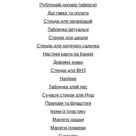
Публічний договір (оферта)
Доставка та оплата
Стенди для організацій
Таблички ритуальні
Стенди для школи
Стенди для дитячого садочка
Настінні карти на банері
Дорожні знаки
Стенди для ВНЗ
Наліпки
Табличка злий пес
Сучасні стенди для Нуш
Прапори та флаштоги
Ікони із пластику
Магнітні дошки
Магнітні планери
Сувеніри