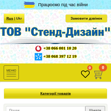
Працюємо під час війни
Rus
|
Ukr
Замовити дзвінок
+38 066 001 10 20
+38 068 397 12 19
0
0
Toggle
navigation
Категорії товарів
Шукати