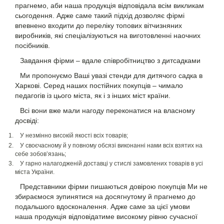
прагнемо, аби наша продукція відповідала всім викликам
сьогодення. Адже саме такий підхід дозволяє фірмі
впевнено входити до переліку топових вітчизняних
виробників, які спеціалізуються на виготовленні наочних
посібників.
Завдання фірми – вдале співробітництво з дитсадками
Ми пропонуємо Ваші увазі стенди для дитячого садка в
Харкові. Серед наших постійних покупців – чимало
педагогів із цього міста, як і з інших міст країни.
Всі вони вже мали нагоду переконатися на власному
досвіді:
У незмінно високій якості всіх товарів;
У своєчасному й у повному обсязі виконанні нами всіх взятих на
себе зобов’язань;
У гарно налагодженій доставці у стислі замовлених товарів в усі
міста України.
Представники фірми пишаються довірою покупців Ми не
збираємося зупинятися на досягнутому й прагнемо до
подальшого вдосконалення. Адже саме за цієї умови
наша продукція відповідатиме високому рівню сучасної