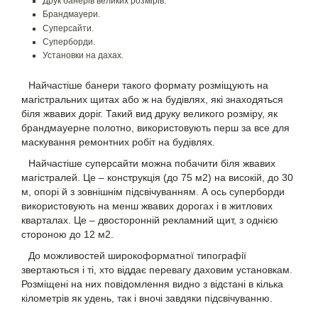
Друк банерів великих розмірів.
Брандмауери.
Суперсайти.
Суперборди.
Установки на дахах.
Найчастіше банери такого формату розміщують на
магістральних щитах або ж на будівлях, які знаходяться
біля жвавих доріг. Такий вид друку великого розміру, як
брандмауерне полотно, використовують перш за все для
маскування ремонтних робіт на будівлях.
Найчастіше суперсайти можна побачити біля жвавих
магістралей. Це – конструкція (до 75 м2) на високій, до 30
м, опорі й з зовнішнім підсвічуванням. А ось суперборди
використовують на менш жвавих дорогах і в житлових
кварталах. Це – двосторонній рекламний щит, з однією
стороною до 12 м2.
До можливостей широкоформатної типографії
звертаються і ті, хто віддає перевагу даховим установкам.
Розміщені на них повідомлення видно з відстані в кілька
кілометрів як удень, так і вночі завдяки підсвічуванню.