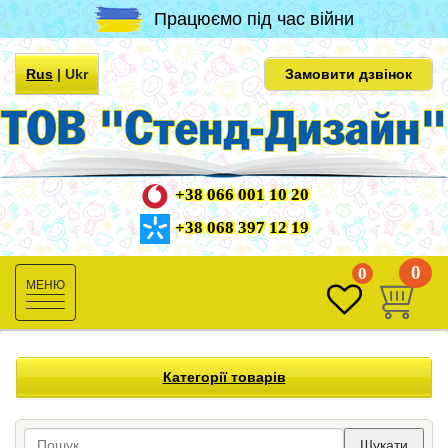
Працюємо під час війни
Rus
|
Ukr
Замовити дзвінок
+38 066 001 10 20
+38 068 397 12 19
0
0
Toggle
navigation
Категорії товарів
Шукати