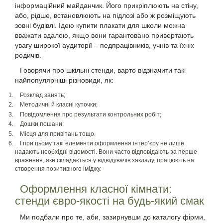
інформаційний майданчик. Його прикріплюють на стіну,
або, рідше, встановлюють на підлозі або ж розміщують
зовні будівлі. Ідею купити плакати для школи можна
вважати вдалою, якщо вони гарантовано привертають
увагу широкої аудиторії – педпрацівників, учнів та їхніх
родичів.
Говорячи про шкільні стенди, варто відзначити такі
найпопулярніші різновиди, як:
Розклад занять;
Методичні й класні куточки;
Повідомлення про результати контрольних робіт;
Дошки пошани;
Місця для привітань тощо.
І при цьому такі елементи оформлення інтер’єру не лише
надають необхідні відомості. Вони часто відповідають за перше
враження, яке складається у відвідувачів закладу, працюють на
створення позитивного іміджу.
Оформлення класної кімнати:
стенди євро-якості на будь-який смак
Ми подбали про те, аби, зазирнувши до каталогу фірми,