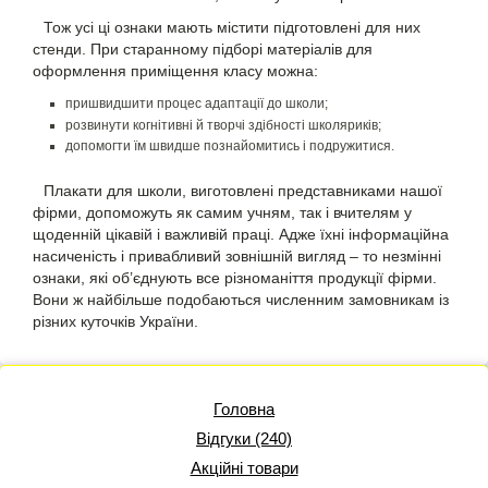
Тож усі ці ознаки мають містити підготовлені для них
стенди. При старанному підборі матеріалів для
оформлення приміщення класу можна:
пришвидшити процес адаптації до школи;
розвинути когнітивні й творчі здібності школяриків;
допомогти їм швидше познайомитись і подружитися.
Плакати для школи, виготовлені представниками нашої
фірми, допоможуть як самим учням, так і вчителям у
щоденній цікавій і важливій праці. Адже їхні інформаційна
насиченість і привабливий зовнішній вигляд – то незмінні
ознаки, які об’єднують все різноманіття продукції фірми.
Вони ж найбільше подобаються численним замовникам із
різних куточків України.
Головна
Відгуки (240)
Акційні товари