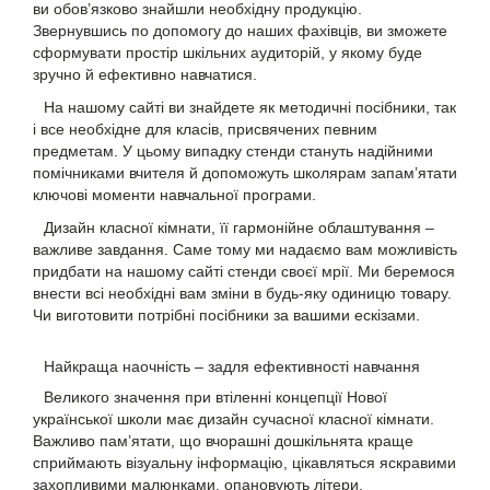
ви обов’язково знайшли необхідну продукцію.
Звернувшись по допомогу до наших фахівців, ви зможете
сформувати простір шкільних аудиторій, у якому буде
зручно й ефективно навчатися.
На нашому сайті ви знайдете як методичні посібники, так
і все необхідне для класів, присвячених певним
предметам. У цьому випадку стенди стануть надійними
помічниками вчителя й допоможуть школярам запам’ятати
ключові моменти навчальної програми.
Дизайн класної кімнати, її гармонійне облаштування –
важливе завдання. Саме тому ми надаємо вам можливість
придбати на нашому сайті стенди своєї мрії. Ми беремося
внести всі необхідні вам зміни в будь-яку одиницю товару.
Чи виготовити потрібні посібники за вашими ескізами.
Найкраща наочність – задля ефективності навчання
Великого значення при втіленні концепції Нової
української школи має дизайн сучасної класної кімнати.
Важливо пам’ятати, що вчорашні дошкільнята краще
сприймають візуальну інформацію, цікавляться яскравими
захопливими малюнками, опановують літери.