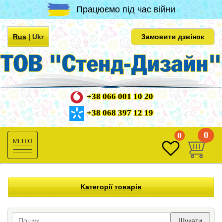
Працюємо під час війни
Rus
|
Ukr
Замовити дзвінок
+38 066 001 10 20
+38 068 397 12 19
0
0
Toggle
navigation
Категорії товарів
Шукати